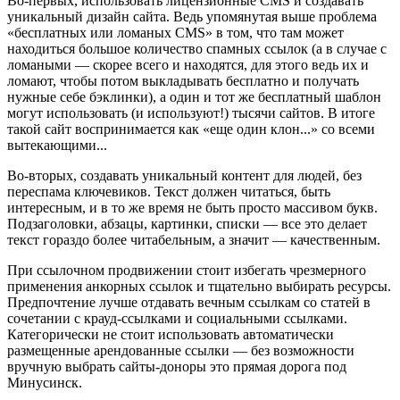
Во-первых, использовать лицензионные CMS и создавать
уникальный дизайн сайта. Ведь упомянутая выше проблема
«бесплатных или ломаных CMS» в том, что там может
находиться большое количество спамных ссылок (а в случае с
ломаными — скорее всего и находятся, для этого ведь их и
ломают, чтобы потом выкладывать бесплатно и получать
нужные себе бэклинки), а один и тот же бесплатный шаблон
могут использовать (и используют!) тысячи сайтов. В итоге
такой сайт воспринимается как «еще один клон...» со всеми
вытекающими...
Во-вторых, создавать уникальный контент для людей, без
переспама ключевиков. Текст должен читаться, быть
интересным, и в то же время не быть просто массивом букв.
Подзаголовки, абзацы, картинки, списки — все это делает
текст гораздо более читабельным, а значит — качественным.
При ссылочном продвижении стоит избегать чрезмерного
применения анкорных ссылок и тщательно выбирать ресурсы.
Предпочтение лучше отдавать вечным ссылкам со статей в
сочетании с крауд-ссылками и социальными ссылками.
Категорически не стоит использовать автоматически
размещенные арендованные ссылки — без возможности
вручную выбрать сайты-доноры это прямая дорога под
Минусинск.