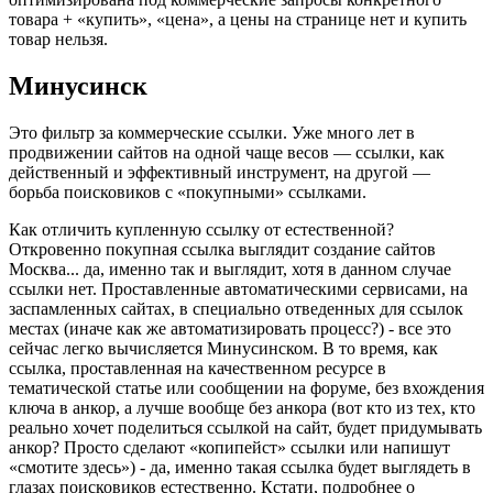
товара + «купить», «цена», а цены на странице нет и купить
товар нельзя.
Минусинск
Это фильтр за коммерческие ссылки. Уже много лет в
продвижении сайтов на одной чаще весов — ссылки, как
действенный и эффективный инструмент, на другой —
борьба поисковиков с «покупными» ссылками.
Как отличить купленную ссылку от естественной?
Откровенно покупная ссылка выглядит создание сайтов
Москва... да, именно так и выглядит, хотя в данном случае
ссылки нет. Проставленные автоматическими сервисами, на
заспамленных сайтах, в специально отведенных для ссылок
местах (иначе как же автоматизировать процесс?) - все это
сейчас легко вычисляется Минусинском. В то время, как
ссылка, проставленная на качественном ресурсе в
тематической статье или сообщении на форуме, без вхождения
ключа в анкор, а лучше вообще без анкора (вот кто из тех, кто
реально хочет поделиться ссылкой на сайт, будет придумывать
анкор? Просто сделают «копипейст» ссылки или напишут
«смотите здесь») - да, именно такая ссылка будет выглядеть в
глазах поисковиков естественно. Кстати, подробнее о