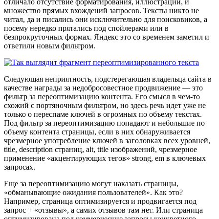
отличало отсутствие форматирования, иллюстраций, и
множество прямых вхождений запросов. Тексты никто не
читал, да и писались они исключительно для поисковиков, а
посему нередко прятались под спойлерами или в
безпрокруточных формах. Яндекс это со временем заметил и
ответили новым фильтром.
Следующая неприятность, подстерегающая владельца сайта в
качестве награды за недобросовестное продвижение — это
фильтр за переоптимизацию контента. Его смысл в чем-то
схожий с портяночным фильтром, но здесь речь идет уже не
только о переспаме ключей в огромных по объему текстах.
Под фильтр за переоптимизацию попадают и небольшие по
объему контента страницы, если в них обнаруживается
чрезмерное употребление ключей в заголовках всех уровней,
title, description страниц, alt, title изображений, чрезмерное
применение «акцентирующих тегов» strong, em в ключевых
запросах.
Еще за переоптимизацию могут наказать страницы,
«обманывающие ожидания пользователей». Как это?
Например, страница оптимизируется и продвигается под
запрос + «отзывы», а самих отзывов там нет. Или страница
оптимизирована под коммерческие запросы конкретного