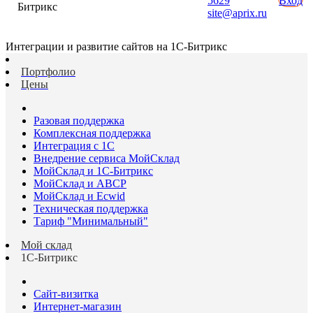
5629
Вход
Битрикс
site@aprix.ru
Интеграции и развитие сайтов на 1С-Битрикс
Портфолио
Цены
Разовая поддержка
Комплексная поддержка
Интеграция с 1С
Внедрение сервиса МойСклад
МойСклад и 1С-Битрикс
МойСклад и ABCP
МойСклад и Ecwid
Техническая поддержка
Тариф "Минимальный"
Мой склад
1С-Битрикс
Сайт-визитка
Интернет-магазин