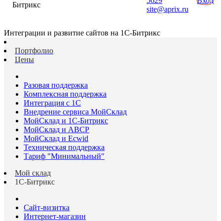
5629
Вход
Битрикс
site@aprix.ru
Интеграции и развитие сайтов на 1С-Битрикс
Портфолио
Цены
Разовая поддержка
Комплексная поддержка
Интеграция с 1С
Внедрение сервиса МойСклад
МойСклад и 1С-Битрикс
МойСклад и ABCP
МойСклад и Ecwid
Техническая поддержка
Тариф "Минимальный"
Мой склад
1С-Битрикс
Сайт-визитка
Интернет-магазин