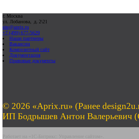
г. Москва
ул. Лобанова, д. 2\21
site@aprix.ru
+7 (499) 677-5629
Наши партнеры
Вакансии
Композитный сайт
Документация
Правовые документы
© 2026 «Aprix.ru» (Ранее design2u.
ИП Бодрышев Антон Валерьевич 
Работает на «1С-Битрикс: Управление сайтом».