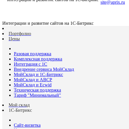
site@aprix.ru
Интеграции и развитие сайтов на 1С-Битрикс
Портфолио
Цены
Разовая поддержка
Комплексная поддержка
Интеграция с 1С
Внедрение сервиса МойСклад
МойСклад и 1С-Битрикс
МойСклад и ABCP
МойСклад и Ecwid
Техническая поддержка
Тариф "Минимальный"
Мой склад
1С-Битрикс
Сайт-визитка