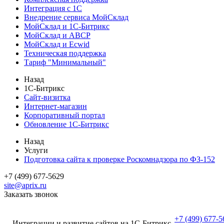
Интеграция с 1С
Внедрение сервиса МойСклад
МойСклад и 1С-Битрикс
МойСклад и ABCP
МойСклад и Ecwid
Техническая поддержка
Тариф "Минимальный"
Назад
1С-Битрикс
Сайт-визитка
Интернет-магазин
Корпоративный портал
Обновление 1С-Битрикс
Назад
Услуги
Подготовка сайта к проверке Роскомнадзора по ФЗ-152
+7 (499) 677-5629
site@aprix.ru
Заказать звонок
+7 (499) 677-5
Интеграции и развитие сайтов на 1С-Битрикс