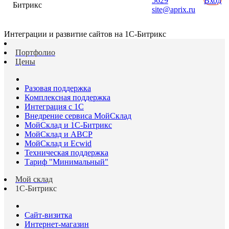
5629
Вход
Битрикс
site@aprix.ru
Интеграции и развитие сайтов на 1С-Битрикс
Портфолио
Цены
Разовая поддержка
Комплексная поддержка
Интеграция с 1С
Внедрение сервиса МойСклад
МойСклад и 1С-Битрикс
МойСклад и ABCP
МойСклад и Ecwid
Техническая поддержка
Тариф "Минимальный"
Мой склад
1С-Битрикс
Сайт-визитка
Интернет-магазин