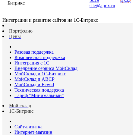
5629
Вход
Битрикс
site@aprix.ru
Интеграции и развитие сайтов на 1С-Битрикс
Портфолио
Цены
Разовая поддержка
Комплексная поддержка
Интеграция с 1С
Внедрение сервиса МойСклад
МойСклад и 1С-Битрикс
МойСклад и ABCP
МойСклад и Ecwid
Техническая поддержка
Тариф "Минимальный"
Мой склад
1С-Битрикс
Сайт-визитка
Интернет-магазин