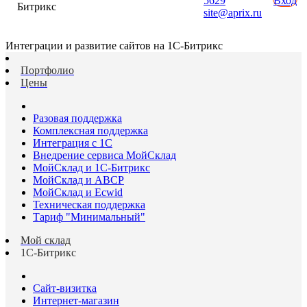
5629
Вход
Битрикс
site@aprix.ru
Интеграции и развитие сайтов на 1С-Битрикс
Портфолио
Цены
Разовая поддержка
Комплексная поддержка
Интеграция с 1С
Внедрение сервиса МойСклад
МойСклад и 1С-Битрикс
МойСклад и ABCP
МойСклад и Ecwid
Техническая поддержка
Тариф "Минимальный"
Мой склад
1С-Битрикс
Сайт-визитка
Интернет-магазин