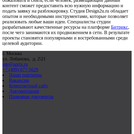
обжаловать и снять, если человек, размещающий данный
контент сможет предоставить всю нужную информацию и
подать заявку на разблокировку. Студия Design2u.ru обладает
опытом и необходимыми инструментами, которые позволяет
реализовать любые ваши идеи. Специалисты студии
разрабатывают качественные ресурсы на платформе
Битрикс
,
после чего занимаются их продвижением в сети. В результате
проекты становятся популярными и востребованными среди
целевой аудитории.
г. Москва
ул. Лобанова, д. 2\21
site@aprix.ru
+7 (499) 677-5629
Наши партнеры
Вакансии
Композитный сайт
Документация
Правовые документы