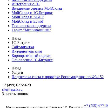
Интеграция с 1С
Внедрение сервиса МойСклад
МойСклад и 1С-Битрикс
МойСклад и ABCP
МойСклад и Ecwid
Техническая поддержка
Тариф "Минимальный"
Назад
1С-Битрикс
Сайт-визитка
Интернет-магазин
Корпоративный портал
Обновление 1С-Битрикс
Назад
Услуги
Подготовка сайта к проверке Роскомнадзора по ФЗ-152
+7 (499) 677-5629
site@aprix.ru
Заказать звонок
+7 (499) 677-5
Интеграции и развитие сайтов на 1С-Битрикс