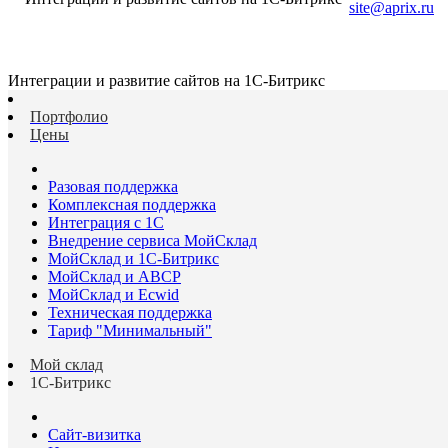
site@aprix.ru
Интеграции и развитие сайтов на 1С-Битрикс
Портфолио
Цены
Разовая поддержка
Комплексная поддержка
Интеграция с 1С
Внедрение сервиса МойСклад
МойСклад и 1С-Битрикс
МойСклад и ABCP
МойСклад и Ecwid
Техническая поддержка
Тариф "Минимальный"
Мой склад
1С-Битрикс
Сайт-визитка