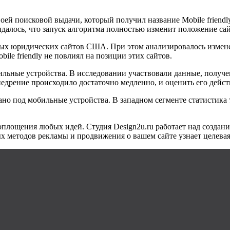
оей поисковой выдачи, который получил название Mobile friendl
идалось, что запуск алгоритма полностью изменит положение сай
ных юридических сайтов США. При этом анализировалось измен
ile friendly не повлиял на позиции этих сайтов.
бильные устройства. В исследовании участвовали данные, получ
внедрение происходило достаточно медленно, и оценить его дейс
но под мобильные устройства. В западном сегменте статистика 
 воплощения любых идей. Студия
Design
2
u
.
ru
работает над создан
 методов рекламы и продвижения о вашем сайте узнает целевая