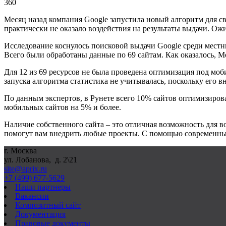
360
Месяц назад компания Google запустила новый алгоритм для св
практически не оказало воздействия на результаты выдачи. Ож
Исследование коснулось поисковой выдачи
Google
среди мест
Всего были обработаны данные по 69 сайтам. Как оказалось, Mob
Для 12 из 69 ресурсов не была проведена оптимизация под мо
запуска алгоритма статистика не учитывалась, поскольку его 
По данным экспертов, в Рунете всего 10% сайтов оптимизирова
мобильных сайтов на 5% и более.
Наличие собственного сайта – это отличная возможность для
помогут вам внедрить любые проекты. С помощью современных
г. Москва
ул. Лобанова, д. 2\21
site@aprix.ru
+7 (499) 677-5629
Наши партнеры
Вакансии
Композитный сайт
Документация
Правовые документы