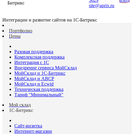
5629
Вход
Битрикс
site@aprix.ru
Интеграции и развитие сайтов на 1С-Битрикс
Портфолио
Цены
Разовая поддержка
Комплексная поддержка
Интеграция с 1С
Внедрение сервиса МойСклад
МойСклад и 1С-Битрикс
МойСклад и ABCP
МойСклад и Ecwid
Техническая поддержка
Тариф "Минимальный"
Мой склад
1С-Битрикс
Сайт-визитка
Интернет-магазин