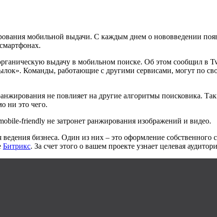
ования мобильной выдачи. С каждым днем о нововведении появл
 смартфонах.
а органическую выдачу в мобильном поиске. Об этом сообщил в
Tw
ссылок». Команды, работающие с другими сервисами, могут по 
ранжирования не повлияет на другие алгоритмы поисковика. Так
о ни это чего.
mobile
-
friendly
не затронет ранжирования изображений и видео.
 ведения бизнеса. Один из них – это оформление собственного 
е
Битрикс
. За счет этого о вашем проекте узнает целевая аудито