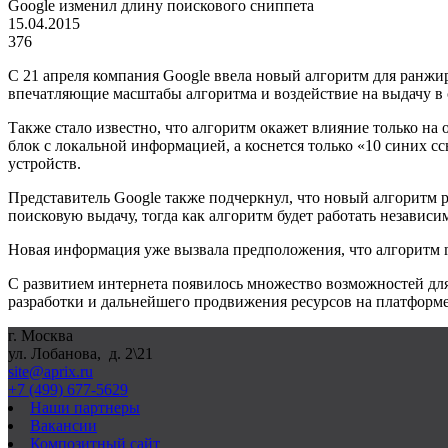
Google изменил длину поискового сниппета
15.04.2015
376
С 21 апреля компания
Google
ввела новый алгоритм для ранжир
впечатляющие масштабы алгоритма и воздействие на выдачу в
Также стало известно, что алгоритм окажет влияние только н
блок с локальной информацией, а коснется только «10 синих 
устройств.
Представитель
Google
также подчеркнул, что новый алгоритм 
поисковую выдачу, тогда как алгоритм будет работать независим
Новая информация уже вызвала предположения, что алгоритм
С развитием интернета появилось множество возможностей для
разработки и дальнейшего продвижения ресурсов на платформ
г. Москва
ул. Лобанова, д. 2\21
site@aprix.ru
+7 (499) 677-5629
Наши партнеры
Вакансии
Композитный сайт