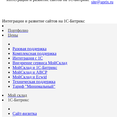
site@aprix.ru
Интеграции и развитие сайтов на 1С-Битрикс
Портфолио
Цены
Разовая поддержка
Комплексная поддержка
Интеграция с 1С
Внедрение сервиса МойСклад
МойСклад и 1С-Битрикс
МойСклад и ABCP
МойСклад и Ecwid
Техническая поддержка
Тариф "Минимальный"
Мой склад
1С-Битрикс
Сайт-визитка