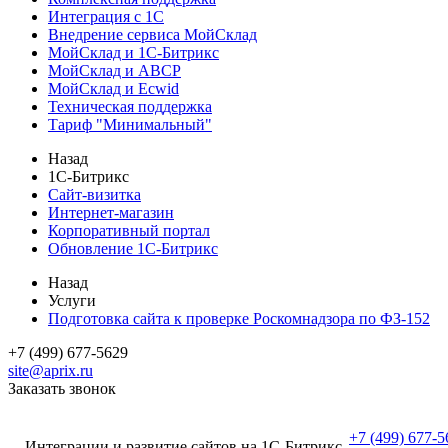
Интеграция с 1С
Внедрение сервиса МойСклад
МойСклад и 1С-Битрикс
МойСклад и ABCP
МойСклад и Ecwid
Техническая поддержка
Тариф "Минимальный"
Назад
1С-Битрикс
Сайт-визитка
Интернет-магазин
Корпоративный портал
Обновление 1С-Битрикс
Назад
Услуги
Подготовка сайта к проверке Роскомнадзора по ФЗ-152
+7 (499) 677-5629
site@aprix.ru
Заказать звонок
+7 (499) 677-5
Интеграции и развитие сайтов на 1С-Битрикс