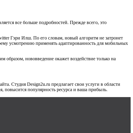
яется все больше подробностей. Прежде всего, это
itter
Гэри Илш. По его словам, новый алгоритм не затронет
своему усмотрению применять адаптированность для мобильных
им образом, нововведение окажет воздействие только на
сайта. Студия
Design
2
u
.
ru
предлагает свои услуги в области
рия, повысится популярность ресурса и ваша прибыль.