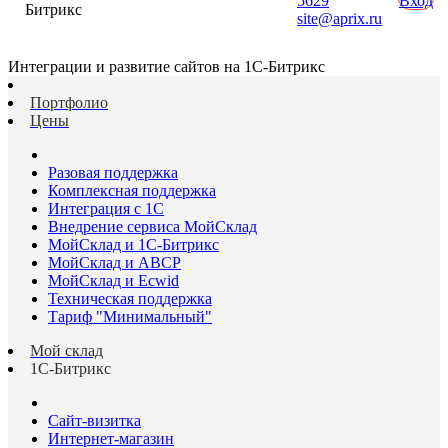
5629
Вход
Битрикс
site@aprix.ru
Интеграции и развитие сайтов на 1С-Битрикс
Портфолио
Цены
Разовая поддержка
Комплексная поддержка
Интеграция с 1С
Внедрение сервиса МойСклад
МойСклад и 1С-Битрикс
МойСклад и ABCP
МойСклад и Ecwid
Техническая поддержка
Тариф "Минимальный"
Мой склад
1С-Битрикс
Сайт-визитка
Интернет-магазин