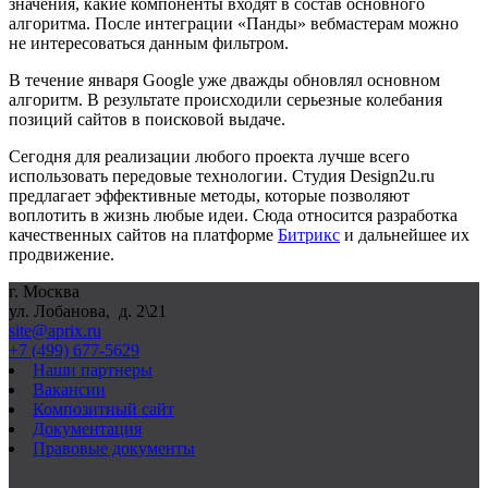
значения, какие компоненты входят в состав основного
алгоритма. После интеграции «Панды» вебмастерам можно
не интересоваться данным фильтром.
В течение января Google уже дважды обновлял основном
алгоритм. В результате происходили серьезные колебания
позиций сайтов в поисковой выдаче.
Сегодня для реализации любого проекта лучше всего
использовать передовые технологии. Студия Design2u.ru
предлагает эффективные методы, которые позволяют
воплотить в жизнь любые идеи. Сюда относится разработка
качественных сайтов на платформе
Битрикс
и дальнейшее их
продвижение.
г. Москва
ул. Лобанова, д. 2\21
site@aprix.ru
+7 (499) 677-5629
Наши партнеры
Вакансии
Композитный сайт
Документация
Правовые документы