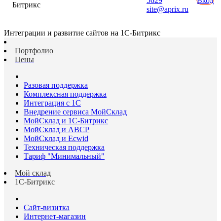
5629
Вход
Битрикс
site@aprix.ru
Интеграции и развитие сайтов на 1С-Битрикс
Портфолио
Цены
Разовая поддержка
Комплексная поддержка
Интеграция с 1С
Внедрение сервиса МойСклад
МойСклад и 1С-Битрикс
МойСклад и ABCP
МойСклад и Ecwid
Техническая поддержка
Тариф "Минимальный"
Мой склад
1С-Битрикс
Сайт-визитка
Интернет-магазин