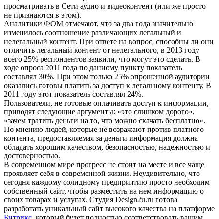
просматривать в Сети аудио и видеоконтент (или же просто
не признаются в этом).
Аналитики ФОМ отмечают, что за два года значительно
изменилось соотношение различающих легальный и
нелегальный контент. При ответе на вопрос, способны ли они
отличить легальный контент от нелегального, в 2013 году
всего 25% респондентов заявили, что могут это сделать. В
ходе опроса 2011 года по данному пункту показатель
составлял 30%. При этом только 25% опрошенной аудитории
оказались готовы платить за доступ к легальному контенту. В
2011 году этот показатель составлял 24%.
Пользователи, не готовые оплачивать доступ к информации,
приводят следующие аргументы: «это слишком дорого»,
«зачем тратить деньги на то, что можно скачать бесплатно».
По мнению людей, которые не возражают против платного
контента, предоставляемая за деньги информация должна
обладать хорошим качеством, безопасностью, надежностью и
достоверностью.
В современном мире прогресс не стоит на месте и все чаще
проявляет себя в современной жизни. Неудивительно, что
сегодня каждому солидному предприятию просто необходим
собственный сайт, чтобы разместить на нем информацию о
своих товарах и услугах. Студия Design2u.ru готова
разработать уникальный сайт высокого качества на платформе
Битрикс
, который будет полностью соответствовать вашим