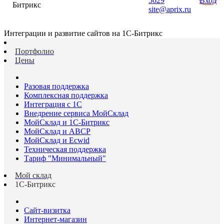
5629
Вход
Битрикс
site@aprix.ru
Интеграции и развитие сайтов на 1С-Битрикс
Портфолио
Цены
Разовая поддержка
Комплексная поддержка
Интеграция с 1С
Внедрение сервиса МойСклад
МойСклад и 1С-Битрикс
МойСклад и ABCP
МойСклад и Ecwid
Техническая поддержка
Тариф "Минимальный"
Мой склад
1С-Битрикс
Сайт-визитка
Интернет-магазин