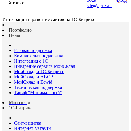
5629
Вход
Битрикс
site@aprix.ru
Интеграции и развитие сайтов на 1С-Битрикс
Портфолио
Цены
Разовая поддержка
Комплексная поддержка
Интеграция с 1С
Внедрение сервиса МойСклад
МойСклад и 1С-Битрикс
МойСклад и ABCP
МойСклад и Ecwid
Техническая поддержка
Тариф "Минимальный"
Мой склад
1С-Битрикс
Сайт-визитка
Интернет-магазин