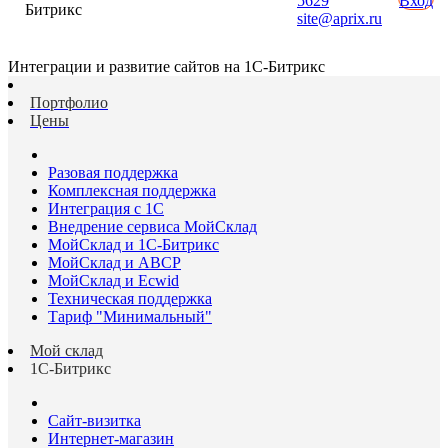
5629
Вход
Битрикс
site@aprix.ru
Интеграции и развитие сайтов на 1С-Битрикс
Портфолио
Цены
Разовая поддержка
Комплексная поддержка
Интеграция с 1С
Внедрение сервиса МойСклад
МойСклад и 1С-Битрикс
МойСклад и ABCP
МойСклад и Ecwid
Техническая поддержка
Тариф "Минимальный"
Мой склад
1С-Битрикс
Сайт-визитка
Интернет-магазин