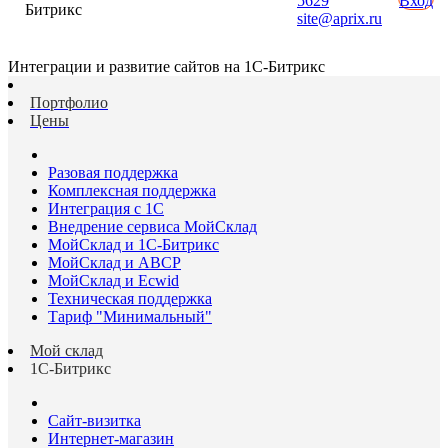
5629
Вход
Битрикс
site@aprix.ru
Интеграции и развитие сайтов на 1С-Битрикс
Портфолио
Цены
Разовая поддержка
Комплексная поддержка
Интеграция с 1С
Внедрение сервиса МойСклад
МойСклад и 1С-Битрикс
МойСклад и ABCP
МойСклад и Ecwid
Техническая поддержка
Тариф "Минимальный"
Мой склад
1С-Битрикс
Сайт-визитка
Интернет-магазин