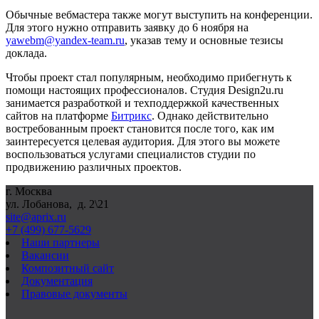
Обычные вебмастера также могут выступить на конференции.
Для этого нужно отправить заявку до 6 ноября на
yawebm@yandex-team.ru
, указав тему и основные тезисы
доклада.
Чтобы проект стал популярным, необходимо прибегнуть к
помощи настоящих профессионалов. Студия Design2u.ru
занимается разработкой и техподдержкой качественных
сайтов на платформе
Битрикс
. Однако действительно
востребованным проект становится после того, как им
заинтересуется целевая аудитория. Для этого вы можете
воспользоваться услугами специалистов студии по
продвижению различных проектов.
г. Москва
ул. Лобанова, д. 2\21
site@aprix.ru
+7 (499) 677-5629
Наши партнеры
Вакансии
Композитный сайт
Документация
Правовые документы