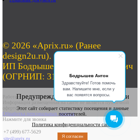
© 2026 «Aprix.ru» (Ранее
design2u.ru).
ИП Бодрышев Антон Валерьевич
(ОГРНИП: 312774632701462)
Бодрышев Антон
Здравствуйте! Готов помочь
вам. Напишите мне, если у
вас появятся вопросы.
Предупреждение о сборе статистики
Работает на «1С-Битрикс: Управление сайтом».
Информация размещенная на сайте не является публичной
офертой
Этот сайт собирает статистику посещения и данные
Обработка персональных данных
посетителей.
Нажмите для звонка
Политика конфиденциальности сайта
+7 (499) 677-5629
Я согласен
site@aprix.ru