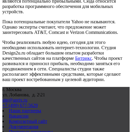
являются потенциально прибыльными. Сюда относится
разработка программного обеспечения для мобильных
устройств.
Пока потенциальные покупатели Yahoo не называются.
Однако эксперты считают, что предложение может
заинтересовать AT&T, Comcast и Verizon Communications.
Чтобы реализовать любую идею, сегодня для этого
необходимо использовать интернет-технологии. Студия
Design2u.ru обладает большим опытом разработки
качественных сайтов на платформе
Битрикс
. Чтобы проект
развивался и приносил прибыль, необходимо заняться его
продвижением в сети. Специалисты студии также
располагают эффективными средствами, которые сделают
ваш проект востребованным у целевой аудитории.
г. Москва
ул. Лобанова, д. 2\21
site@aprix.ru
+7 (499) 677-5629
Наши партнеры
Вакансии
Композитный сайт
Документация
Правовые документы