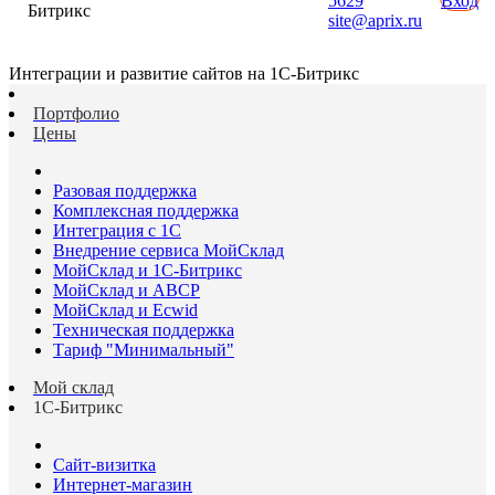
5629
Вход
Битрикс
site@aprix.ru
Интеграции и развитие сайтов на 1С-Битрикс
Портфолио
Цены
Разовая поддержка
Комплексная поддержка
Интеграция с 1С
Внедрение сервиса МойСклад
МойСклад и 1С-Битрикс
МойСклад и ABCP
МойСклад и Ecwid
Техническая поддержка
Тариф "Минимальный"
Мой склад
1С-Битрикс
Сайт-визитка
Интернет-магазин