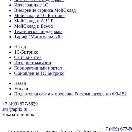
Интеграция с 1С
Внедрение сервиса МойСклад
МойСклад и 1С-Битрикс
МойСклад и ABCP
МойСклад и Ecwid
Техническая поддержка
Тариф "Минимальный"
Назад
1С-Битрикс
Сайт-визитка
Интернет-магазин
Корпоративный портал
Обновление 1С-Битрикс
Назад
Услуги
Подготовка сайта к проверке Роскомнадзора по ФЗ-152
+7 (499) 677-5629
site@aprix.ru
Заказать звонок
+7 (499) 677-5
Интеграции и развитие сайтов на 1С-Битрикс