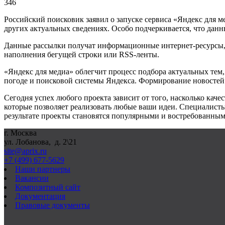
346
Российский поисковик заявил о запуске сервиса «Яндекс для м
других актуальных сведениях. Особо подчеркивается, что дан
Данные рассылки получат информационные интернет-ресурсы, р
наполнения бегущей строки или RSS-ленты.
«Яндекс для медиа» облегчит процесс подбора актуальных тем,
погоде и поисковой системы Яндекса. Формирование новостей 
Сегодня успех любого проекта зависит от того, насколько кач
которые позволяет реализовать любые ваши идеи. Специалист
результате проекты становятся популярными и востребованным
г. Москва
ул. Лобанова, д. 2\21
site@aprix.ru
+7 (499) 677-5629
Наши партнеры
Вакансии
Композитный сайт
Документация
Правовые документы