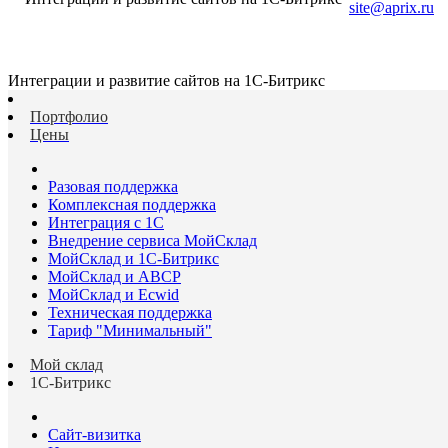
site@aprix.ru
Интеграции и развитие сайтов на 1С-Битрикс
Портфолио
Цены
Разовая поддержка
Комплексная поддержка
Интеграция с 1С
Внедрение сервиса МойСклад
МойСклад и 1С-Битрикс
МойСклад и ABCP
МойСклад и Ecwid
Техническая поддержка
Тариф "Минимальный"
Мой склад
1С-Битрикс
Сайт-визитка