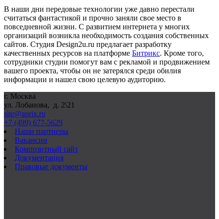
В наши дни передовые технологии уже давно перестали
считаться фантастикой и прочно заняли свое место в
повседневной жизни. С развитием интернета у многих
организаций возникла необходимость создания собственных
сайтов. Студия
Design
2
u
.
ru
предлагает разработку
качественных ресурсов на платформе
Битрикс
. Кроме того,
сотрудники студии помогут вам с рекламой и продвижением
вашего проекта, чтобы он не затерялся среди обилия
информации и нашел свою целевую аудиторию.
г. Москва
ул. Лобанова, д. 2\21
site@aprix.ru
+7 (499) 677-5629
Наши партнеры
Вакансии
Композитный сайт
Документация
Правовые документы