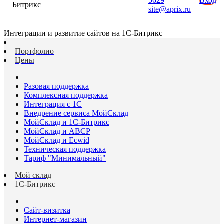
5629
Вход
Битрикс
site@aprix.ru
Интеграции и развитие сайтов на 1С-Битрикс
Портфолио
Цены
Разовая поддержка
Комплексная поддержка
Интеграция с 1С
Внедрение сервиса МойСклад
МойСклад и 1С-Битрикс
МойСклад и ABCP
МойСклад и Ecwid
Техническая поддержка
Тариф "Минимальный"
Мой склад
1С-Битрикс
Сайт-визитка
Интернет-магазин