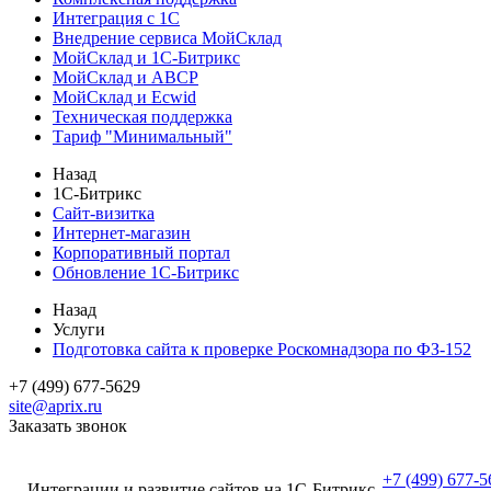
Интеграция с 1С
Внедрение сервиса МойСклад
МойСклад и 1С-Битрикс
МойСклад и ABCP
МойСклад и Ecwid
Техническая поддержка
Тариф "Минимальный"
Назад
1С-Битрикс
Сайт-визитка
Интернет-магазин
Корпоративный портал
Обновление 1С-Битрикс
Назад
Услуги
Подготовка сайта к проверке Роскомнадзора по ФЗ-152
+7 (499) 677-5629
site@aprix.ru
Заказать звонок
+7 (499) 677-5
Интеграции и развитие сайтов на 1С-Битрикс