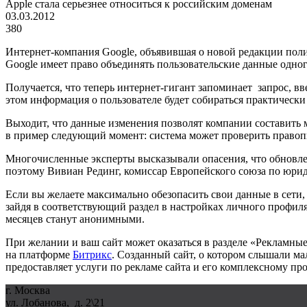
Apple стала серьезнее относиться к российским доменам
03.03.2012
380
Интернет-компания Google, объявившая о новой редакции полити
Google имеет право объединять пользовательские данные одног
Получается, что теперь интернет-гигант запоминает
запрос, в
этом информация о пользователе будет собираться практически
Выходит, что данные изменения позволят компании составить 
в пример следующий момент: система может проверить правопи
Многочисленные эксперты высказывали опасения, что обновле
поэтому Вивиан Рединг, комиссар Европейского союза по юрид
Если вы желаете максимально обезопасить свои данные в сети,
зайдя в соответствующий раздел в настройках личного профиля
месяцев станут анонимными.
При желании и ваш сайт может оказаться в разделе «Рекламные
на платформе
Битрикс
. Созданный сайт, о котором слышали ма
предоставляет услуги по рекламе сайта и его комплексному п
г. Москва
ул. Лобанова, д. 2\21