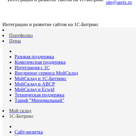
site@aprix.ru
Интеграции и развитие сайтов на 1С-Битрикс
Портфолио
Цены
Разовая поддержка
Комплексная поддержка
Интеграция с 1С
Внедрение сервиса МойСклад
МойСклад и 1С-Битрикс
МойСклад и ABCP
МойСклад и Ecwid
Техническая поддержка
Тариф "Минимальный"
Мой склад
1С-Битрикс
Сайт-визитка