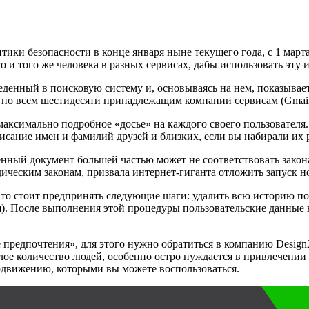
ки безопасности в конце января ныне текущего года, с 1 марта в
о и того же человека в разных сервисах, дабы использовать эт
веденный в поисковую систему и, основываясь на нем, показывае
 по всем шестидесяти принадлежащим компании сервисам (Gmail,
максимально подробное «досье» на каждого своего пользовател
сание имен и фамилий друзей и близких, если вы набирали их 
нный документ большей частью может не соответствовать зако
ическим законам, призвала интернет-гиганта отложить запуск н
 то стоит предпринять следующие шаги: удалить всю историю пои
). После выполнения этой процедуры пользовательские данные н
 предпочтения», для этого нужно обратиться в компанию Design
лое количество людей, особенно остро нуждается в привлечении 
родвижению, которыми вы можете воспользоваться.