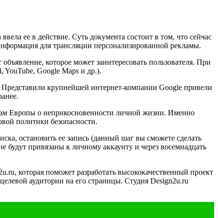
вела ее в действие. Суть документа состоит в том, что сейчас
у информация для трансляции персонализированной рекламы.
т объявление, которое может заинтересовать пользователя. При
 YouTube, Google Maps и др.).
я. Представили крупнейшей интернет-компании Google привели
ранее.
нам Европы о неприкосновенности личной жизни. Именно
овой политики безопасности.
ска, остановить ее запись (данный шаг вы сможете сделать
е будут привязаны к личному аккаунту и через восемнадцать
2u.ru, которая поможет разработать высококачественный проект
целевой аудитории на его страницы. Студия Design2u.ru