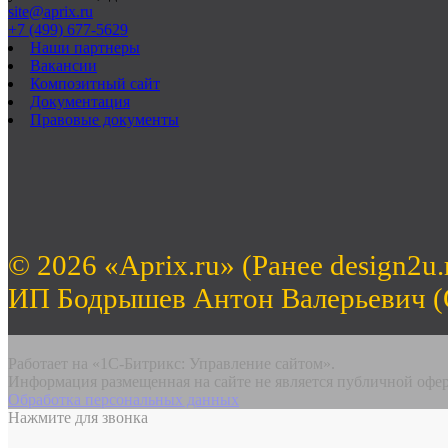
site@aprix.ru
+7 (499) 677-5629
Наши партнеры
Вакансии
Композитный сайт
Документация
Правовые документы
© 2026 «Aprix.ru» (Ранее design2u.
ИП Бодрышев Антон Валерьевич 
Работает на «1С-Битрикс: Управление сайтом».
Информация размещенная на сайте не является публичной офе
Обработка персональных данных
Нажмите для звонка