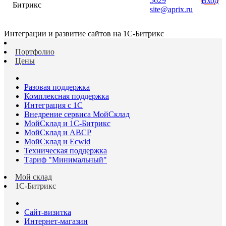
5629
Вход
Битрикс
site@aprix.ru
Интеграции и развитие сайтов на 1С-Битрикс
Портфолио
Цены
Разовая поддержка
Комплексная поддержка
Интеграция с 1С
Внедрение сервиса МойСклад
МойСклад и 1С-Битрикс
МойСклад и ABCP
МойСклад и Ecwid
Техническая поддержка
Тариф "Минимальный"
Мой склад
1С-Битрикс
Сайт-визитка
Интернет-магазин