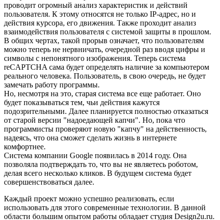
проводит огромный анализ характеристик и действий
пользователя. К этому относятся не только IP-адрес, но и
действия курсора, его движения. Также проходит анализ
взаимодействия пользователя с системой защиты в прошлом.
В общих чертах, такой прорыв означает, что пользователям
можно теперь не нервничать, очередной раз вводя цифры и
символы с непонятного изображения. Теперь система
reCAPTCHA сама будет определять наличие за компьютером
реального человека. Пользователь, в свою очередь, не будет
замечать работу программы.
Но, несмотря на это, старая система все еще работает. Оно
будет показываться тем, чьи действия кажутся
подозрительными. Далее планируется полностью отказаться
от старой версии "надоедающей капчи". Но, пока что
программисты проверяют новую "капчу" на действенность,
надеясь, что она сможет сделать жизнь в интернете
комфортнее.
Система компании Google появилась в 2014 году. Она
позволяла подтверждать то, что вы не являетесь роботом,
делая всего несколько кликов. В будущем система будет
совершенствоваться далее.
Каждый проект можно успешно реализовать, если
использовать для этого современные технологии. В данной
области большим опытом работы обладает студия Design2u.ru.