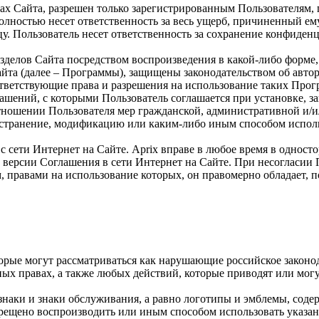
ах Сайта, разрешен только зарегистрированным Пользователям,
олностью несет ответственность за весь ущерб, причиненный ем
у. Пользователь несет ответственность за сохранение конфиден
зделов Сайта посредством воспроизведения в какой-либо форме,
йта (далее – Программы), защищены законодательством об автор
ответствующие права и разрешения на использование таких Прог
ений, с которыми Пользователь соглашается при установке, з
ношении Пользователя мер гражданской, административной и/и
ространение, модификацию или каким-либо иным способом испол
 сети Интернет на Сайте. Aprix вправе в любое время в одност
 версии Соглашения в сети Интернет на Сайте. При несогласии 
 правами на использование которых, он правомерно обладает, п
торые могут рассматриваться как нарушающие российское законо
ных правах, а также любых действий, которые приводят или мо
знаки и знаки обслуживания, а равно логотипы и эмблемы, соде
рещено воспроизводить или иным способом использовать указан