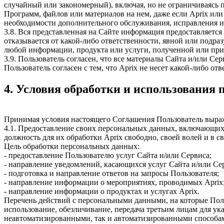
случайный или закономерный), включая, но не ограничиваясь
Программ, файлов или материалов на нем, даже если Aprix или
необходимости дополнительного обслуживания, исправления ил
3.8. Вся представленная на Сайте информация предоставляется 
отказывается от какой-либо ответственности, явной или подра
любой информации, продукта или услуги, полученной или при
3.9. Пользователь согласен, что все материалы Сайта и/или Се
Пользователь согласен с тем, что Aprix не несет какой-либо отв
4. Условия обработки и использования
Принимая условия настоящего Соглашения Пользователь выража
4.1. Предоставление своих персональных данных, включающих 
должность для их обработки Aprix свободно, своей волей и в с
Цель обработки персональных данных:
- предоставление Пользователю услуг Сайта и/или Сервиса;
- направление уведомлений, касающихся услуг Сайта и/или Се
- подготовка и направление ответов на запросы Пользователя;
- направление информации о мероприятиях, проводимых Aprix
- направление информации о продуктах и услугах Aprix.
Перечень действий с персональными данными, на которые Польз
использование, обезличивание, передача третьим лицам для у
неавтоматизированными, так и автоматизированными способа