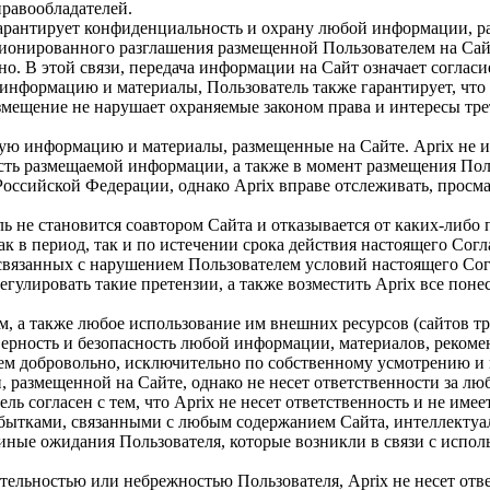
равообладателей.
е гарантирует конфиденциальность и охрану любой информации, 
ионированного разглашения размещенной Пользователем на Сайт
но. В этой связи, передача информации на Сайт означает соглас
 информацию и материалы, Пользователь также гарантирует, что
размещение не нарушает охраняемые законом права и интересы т
любую информацию и материалы, размещенные на Сайте. Aprix не
сть размещаемой информации, а также в момент размещения Поль
Российской Федерации, однако Aprix вправе отслеживать, прос
е становится соавтором Сайта и отказывается от каких-либо пр
к в период, так и по истечении срока действия настоящего Сог
, связанных с нарушением Пользователем условий настоящего С
регулировать такие претензии, а также возместить Aprix все по
ем, а также любое использование им внешних ресурсов (сайтов тр
товерность и безопасность любой информации, материалов, реком
ем добровольно, исключительно по собственному усмотрению и н
, размещенной на Сайте, однако не несет ответственности за л
ель согласен с тем, что Aprix не несет ответственность и не им
ытками, связанными с любым содержанием Сайта, интеллектуал
иные ожидания Пользователя, которые возникли в связи с испо
ательностью или небрежностью Пользователя, Aprix не несет отв