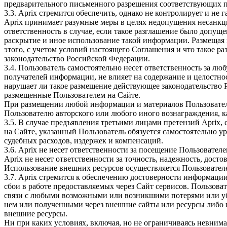
предварительного письменного разрешения соответствующих п
3.3. Aprix стремится обеспечить, однако не контролирует и н
Aprix принимает разумные меры в целях недопущения несанкц
ответственность в случае, если такое разглашение было допуще
раскрытие и иное использование такой информации. Размещая
этого, с учетом условий настоящего Соглашения и что такое 
законодательство Российской Федерации.
3.4. Пользователь самостоятельно несет ответственность за 
получателей информации, не влияет на содержание и целостно
нарушает ли такое размещение действующее законодательство 
размещенные Пользователем на Сайте.
При размещении любой информации и материалов Пользователь н
Пользователю авторского или любого иного вознаграждения, ка
3.5. В случае предъявления третьими лицами претензий Aprix
на Сайте, указанный Пользователь обязуется самостоятельно у
судебных расходов, издержек и компенсаций.
3.6. Aprix не несет ответственности за посещение Пользовател
Aprix не несет ответственности за точность, надежность, дос
Использование внешних ресурсов осуществляется Пользовател
3.7. Aprix стремится к обеспечению достоверности информации
сбои в работе предоставляемых через Сайт сервисов. Пользоват
связи с любыми возможными или возникшими потерями или уб
нем или полученными через внешние сайты или ресурсы либо 
внешние ресурсы.
Ни при каких условиях, включая, но не ограничиваясь невним