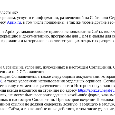
632701462.
 сервисам, услугам и информации, размещенной на Сайте или Се
ресу
Aprix.ru
, в том числе поддомены, а так же любые другие ве
 и Aprix, устанавливающее правила использования Сайта, вклю
нформацию и документацию, программы для ЭВМ и файлы для ск
информации и материалов в соответствующих открытых разделах
ты и Сервисы на условиях, изложенных в настоящем Соглашении. 
енном п. 2.7 Соглашения.
стоящим Соглашением, а также следующими документами, которы
/
), а также условиями использования отдельных сервисов. Согла
т в силу с момента ее размещения в сети Интернет по указанном
ия всегда находится на странице по адресу
https://aprix.ru/legal/ru
сах, не могут быть воспроизведены в какой-либо форме, каким-
анных в настоящем Соглашении. При воспроизведении Пользоват
указанной ссылки не должен содержать ложную, вводящую в заб
алов Сайта, а также любые иные действия, в том числе удалени