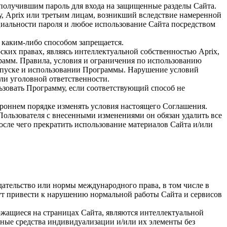
 получившим пароль для входа на защищенные разделы Сайта.
у, Aprix или третьим лицам, возникший вследствие намеренной
циальности пароля и любое использование Сайта посредством
 каким-либо способом запрещается.
ских правах, являясь интеллектуальной собственностью Aprix,
рамм. Правила, условия и ограничения по использованию
апуске и использовании Программы. Нарушение условий
ли уголовной ответственности.
ьзовать Программу, если соответствующий способ не
ороннем порядке изменять условия настоящего Соглашения.
Пользователя с внесенными изменениями он обязан удалить все
осле чего прекратить использование материалов Сайта и/или
дательство или нормы международного права, в том числе в
гут привести к нарушению нормальной работы Сайта и сервисов
ржащиеся на страницах Сайта, являются интеллектуальной
ные средства индивидуализации и/или их элементы без