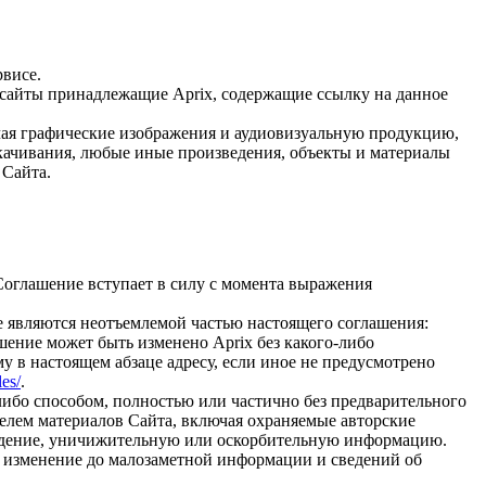
рвисе.
б-сайты принадлежащие Aprix, содержащие ссылку на данное
чая графические изображения и аудиовизуальную продукцию,
ачивания, любые иные произведения, объекты и материалы
 Сайта.
Соглашение вступает в силу с момента выражения
е являются неотъемлемой частью настоящего соглашения:
шение может быть изменено Aprix без какого-либо
у в настоящем абзаце адресу, если иное не предусмотрено
les/
.
либо способом, полностью или частично без предварительного
елем материалов Сайта, включая охраняемые авторские
луждение, уничижительную или оскорбительную информацию.
е, изменение до малозаметной информации и сведений об