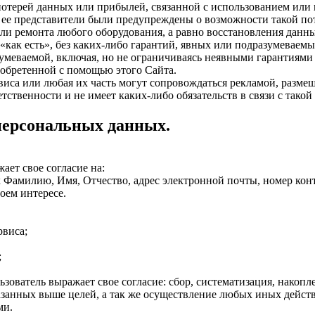
 потерей данных или прибылей, связанной с использованием ил
 ее представители были предупреждены о возможности такой пот
и ремонта любого оборудования, а равно восстановления данных
«как есть», без каких-либо гарантий, явных или подразумеваемых
зумеваемой, включая, но не ограничиваясь неявными гарантиями
обретенной с помощью этого Сайта.
рвиса или любая их часть могут сопровождаться рекламой, разме
етственности и не имеет каких-либо обязательств в связи с такой
 персональных данных.
ет свое согласие на:
Фамилию, Имя, Отчество, адрес электронной почты, номер конта
воем интересе.
рвиса;
;
ователь выражает свое согласие: сбор, систематизация, накопле
казанных выше целей, а так же осуществление любых иных дейс
ми.