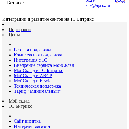
5629
Вход
Битрикс
site@aprix.ru
Интеграции и развитие сайтов на 1С-Битрикс
Портфолио
Цены
Разовая поддержка
Комплексная поддержка
Интеграция с 1С
Внедрение сервиса МойСклад
МойСклад и 1С-Битрикс
МойСклад и ABCP
МойСклад и Ecwid
Техническая поддержка
Тариф "Минимальный"
Мой склад
1С-Битрикс
Сайт-визитка
Интернет-магазин