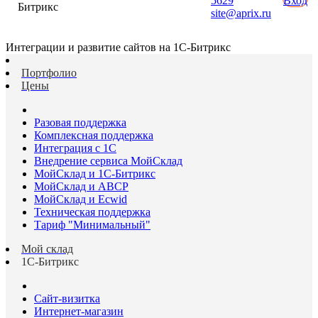
5629
Вход
Битрикс
site@aprix.ru
Интеграции и развитие сайтов на 1С-Битрикс
Портфолио
Цены
Разовая поддержка
Комплексная поддержка
Интеграция с 1С
Внедрение сервиса МойСклад
МойСклад и 1С-Битрикс
МойСклад и ABCP
МойСклад и Ecwid
Техническая поддержка
Тариф "Минимальный"
Мой склад
1С-Битрикс
Сайт-визитка
Интернет-магазин