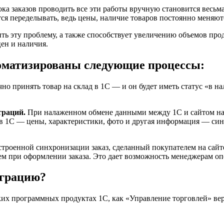
а заказов проводить все эти работы вручную становится весьм
ся переделывать, ведь цены, наличие товаров постоянно меняют
ть эту проблему, а также способствует увеличению объемов пр
цен и наличия.
томатизированы следующие процессы:
чно принять товар на склад в 1С — и он будет иметь статус «в 
траций.
При налаженном обмене данными между 1С и сайтом на 
в в 1С — цены, характеристики, фото и другая информация — си
роенной синхронизации заказ, сделанный покупателем на сайте,
м при оформлении заказа. Это дает возможность менеджерам опе
еграцию?
их программных продуктах 1С, как «Управление торговлей» верс