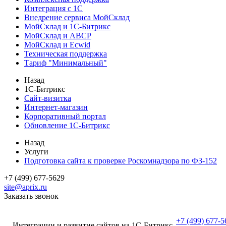
Интеграция с 1С
Внедрение сервиса МойСклад
МойСклад и 1С-Битрикс
МойСклад и ABCP
МойСклад и Ecwid
Техническая поддержка
Тариф "Минимальный"
Назад
1С-Битрикс
Сайт-визитка
Интернет-магазин
Корпоративный портал
Обновление 1С-Битрикс
Назад
Услуги
Подготовка сайта к проверке Роскомнадзора по ФЗ-152
+7 (499) 677-5629
site@aprix.ru
Заказать звонок
+7 (499) 677-5
Интеграции и развитие сайтов на 1С-Битрикс