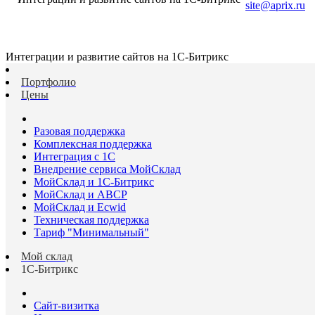
site@aprix.ru
Интеграции и развитие сайтов на 1С-Битрикс
Портфолио
Цены
Разовая поддержка
Комплексная поддержка
Интеграция с 1С
Внедрение сервиса МойСклад
МойСклад и 1С-Битрикс
МойСклад и ABCP
МойСклад и Ecwid
Техническая поддержка
Тариф "Минимальный"
Мой склад
1С-Битрикс
Сайт-визитка