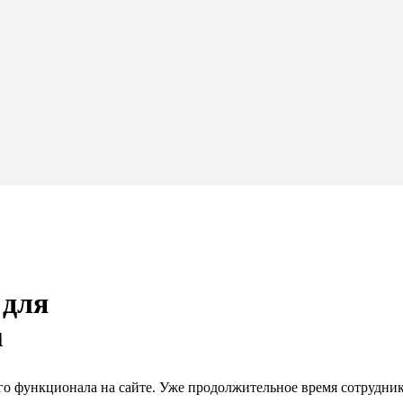
 для
u
го функционала на сайте. Уже продолжительное время сотрудни