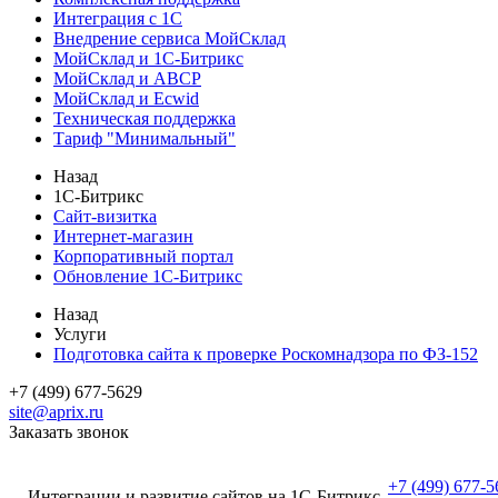
Интеграция с 1С
Внедрение сервиса МойСклад
МойСклад и 1С-Битрикс
МойСклад и ABCP
МойСклад и Ecwid
Техническая поддержка
Тариф "Минимальный"
Назад
1С-Битрикс
Сайт-визитка
Интернет-магазин
Корпоративный портал
Обновление 1С-Битрикс
Назад
Услуги
Подготовка сайта к проверке Роскомнадзора по ФЗ-152
+7 (499) 677-5629
site@aprix.ru
Заказать звонок
+7 (499) 677-5
Интеграции и развитие сайтов на 1С-Битрикс