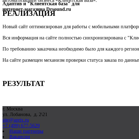
автоматизацией бизнеса «Клиентская База».
Адаптив и "Клиентская база" для
интернет-магазина Drsound.ru
РЕАЛИЗАЦИЯ
Новый сайт оптимизирован для работы с мобильными платформа
Вся информация на сайте полностью синхронизирована с "Клие
По требованию заказчика необходимо было для каждого региона 
На сайте размещен механизм проверки статуса заказа по данны
РЕЗУЛЬТАТ
г. Москва
ул. Лобанова, д. 2\21
site@aprix.ru
+7 (499) 677-5629
Наши партнеры
Вакансии