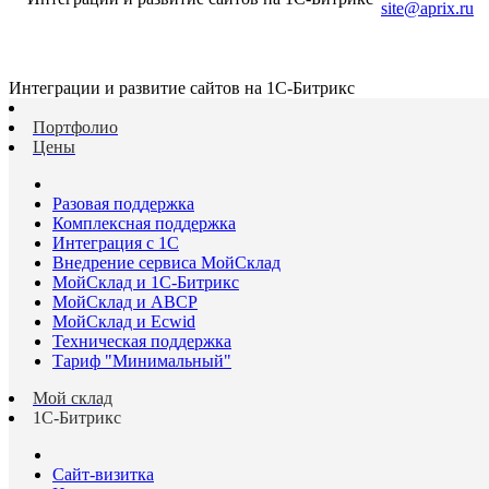
site@aprix.ru
Интеграции и развитие сайтов на 1С-Битрикс
Портфолио
Цены
Разовая поддержка
Комплексная поддержка
Интеграция с 1С
Внедрение сервиса МойСклад
МойСклад и 1С-Битрикс
МойСклад и ABCP
МойСклад и Ecwid
Техническая поддержка
Тариф "Минимальный"
Мой склад
1С-Битрикс
Сайт-визитка