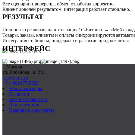
Все сценарии проверены, обмен отработал корректно.
Клиент доволен результатом, интеграция работает стабильно.
РЕЗУЛЬТАТ
Полностью реализована интеграция 1С-Битрикс ↔ «Мой склад
Товары, заказы, клиенты и оплаты синхронизируются автомати
Интеграция стабильна, поддержка и развитие продолжаются.
ИНТЕРФЕЙС
г. Москва
ул. Лобанова, д. 2\21
site@aprix.ru
+7 (499) 677-5629
Наши партнеры
Вакансии
Композитный сайт
Документация
Правовые документы