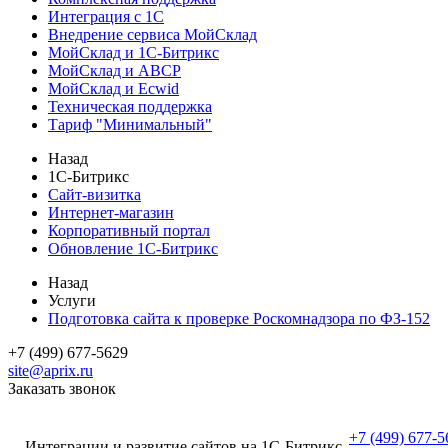
Интеграция с 1С
Внедрение сервиса МойСклад
МойСклад и 1С-Битрикс
МойСклад и ABCP
МойСклад и Ecwid
Техническая поддержка
Тариф "Минимальный"
Назад
1С-Битрикс
Сайт-визитка
Интернет-магазин
Корпоративный портал
Обновление 1С-Битрикс
Назад
Услуги
Подготовка сайта к проверке Роскомнадзора по ФЗ-152
+7 (499) 677-5629
site@aprix.ru
Заказать звонок
+7 (499) 677-5
Интеграции и развитие сайтов на 1С-Битрикс