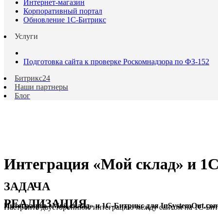
Интернет-магазин
Корпоративный портал
Обновление 1С-Битрикс
Услуги
Подготовка сайта к проверке Роскомнадзора по ФЗ-152
Битрикс24
Наши партнеры
Блог
Интеграция «Мой склад» и 1С
ЗАДАЧА
РЕАЛИЗАЦИЯ
Интеграция «Мой склад» и 1С-Битрикс для InSystemOut.co
Настроить двустороннюю интеграцию между сайтом на 1С-Битри