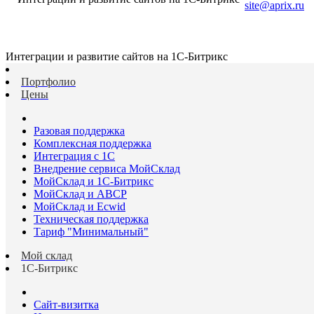
site@aprix.ru
Интеграции и развитие сайтов на 1С-Битрикс
Портфолио
Цены
Разовая поддержка
Комплексная поддержка
Интеграция с 1С
Внедрение сервиса МойСклад
МойСклад и 1С-Битрикс
МойСклад и ABCP
МойСклад и Ecwid
Техническая поддержка
Тариф "Минимальный"
Мой склад
1С-Битрикс
Сайт-визитка