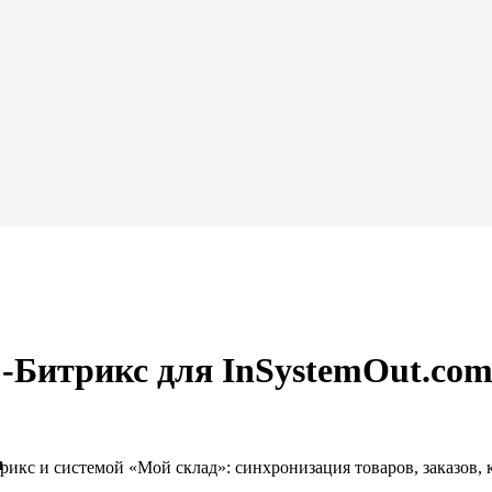
-Битрикс для InSystemOut.co
m
кс и системой «Мой склад»: синхронизация товаров, заказов, к