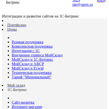
5629
Вход
Битрикс
site@aprix.ru
Интеграции и развитие сайтов на 1С-Битрикс
Портфолио
Цены
Разовая поддержка
Комплексная поддержка
Интеграция с 1С
Внедрение сервиса МойСклад
МойСклад и 1С-Битрикс
МойСклад и ABCP
МойСклад и Ecwid
Техническая поддержка
Тариф "Минимальный"
Мой склад
1С-Битрикс
Сайт-визитка
Интернет-магазин