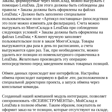
Заказы, формируемые через МойСклад, можно выгружать с
помощью LeraData. Для этого должны быть соблюдены два
правила: • Заказы должны быть оформлены на файлах
LeraData; • Должно быть заполнено специальное
пользовательское поле «Артикул поставщика» (впоследствии
это поле можно изменять для фильтрации). Счета можно
выгружать из МоегоСклада в LeraData при соблюдении
следующих условий: • Заказы должны быть оформлены на
файлах LeraData; • Клиент вручную заполняет
пользовательское поле в заказе МоегоСклада. Товары
выгружаются два раза в день по расписанию, а счета
выгружаются один раз. Так, при необходимости, можно
удалить все позиции из номенклатурного справочника в
LeraData. Желательно производить эту операцию
непосредственно перед заведением новых товарных позиций.
Обмен данных происходит вне интерфейсов. Настройка
обмена происходит напрямую в файле .env, расположенном в
специальной директории проекта, а запуск обмена через
консольные команды.
Созданный нашей компанией модуль интеграции, позволяет
синхронизовать «ВСЕИНСТРУМЕНТЫ», МойСклад и
LeraData в полном объеме. Таким образом, покупатель не
оформит заказ на те позиции, которые отсутствуют на складе,