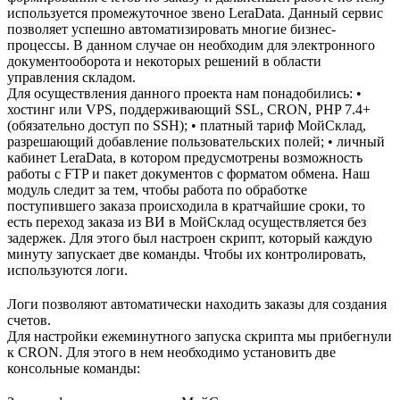
используется промежуточное звено LeraData. Данный сервис
позволяет успешно автоматизировать многие бизнес-
процессы. В данном случае он необходим для электронного
документооборота и некоторых решений в области
управления складом.
Для осуществления данного проекта нам понадобились: •
хостинг или VPS, поддерживающий SSL, CRON, PHP 7.4+
(обязательно доступ по SSH); • платный тариф МойСклад,
разрешающий добавление пользовательских полей; • личный
кабинет LeraData, в котором предусмотрены возможность
работы с FTP и пакет документов с форматом обмена. Наш
модуль следит за тем, чтобы работа по обработке
поступившего заказа происходила в кратчайшие сроки, то
есть переход заказа из ВИ в МойСклад осуществляется без
задержек. Для этого был настроен скрипт, который каждую
минуту запускает две команды. Чтобы их контролировать,
используются логи.
Логи позволяют автоматически находить заказы для создания
счетов.
Для настройки ежеминутного запуска скрипта мы прибегнули
к CRON. Для этого в нем необходимо установить две
консольные команды: