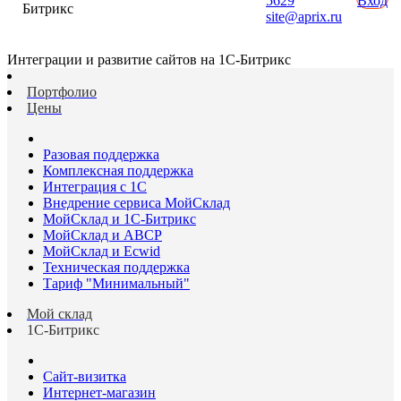
5629
Вход
Битрикс
site@aprix.ru
Интеграции и развитие сайтов на 1С-Битрикс
Портфолио
Цены
Разовая поддержка
Комплексная поддержка
Интеграция с 1С
Внедрение сервиса МойСклад
МойСклад и 1С-Битрикс
МойСклад и ABCP
МойСклад и Ecwid
Техническая поддержка
Тариф "Минимальный"
Мой склад
1С-Битрикс
Сайт-визитка
Интернет-магазин