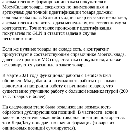
автоматическом формировании заказа покупателя в
МоемСкладе товары сверяются по наименованиям и
артикулам: для точной идентификации товара должны
совпадать оба поля. Если хоть один товар из заказа не найден,
автоматически ставится задача менеджеру, ответственному за
контрагента. Точно также происходит идентификация
покупателя по GLN и ставится задача в случае
несоответствия.
Если же нужные товары на складе есть, а контрагент
присутствует в соответствующем справочнике МоегоСклада,
далее все просто: в МС создается заказ покупателя, а также
резервируются указанные в заказе товары.
В марте 2021 года функционал работы с LeraData был
обновлен. Мы добавили возможность работы с разными
валютами и настроили работу с группами товаров, что
существенно улучшило работу с большой номенклатурой (200
тыс. товаров и более).
На следующем этапе была релализована возможность
обработки дублирующихся позиций. В частности, если в
заказе покупателя какая-либо товарная позиция повторяется,
то в ЛераДату попадает полная информация (товары из
одинаковых позиций суммируются).