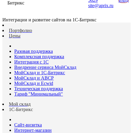
5629
Вход
Битрикс
site@aprix.ru
Интеграции и развитие сайтов на 1С-Битрикс
Портфолио
Цены
Разовая поддержка
Комплексная поддержка
Интеграция с 1С
Внедрение сервиса МойСклад
МойСклад и 1С-Битрикс
МойСклад и ABCP
МойСклад и Ecwid
Техническая поддержка
Тариф "Минимальный"
Мой склад
1С-Битрикс
Сайт-визитка
Интернет-магазин