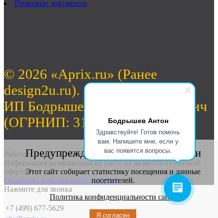
Правовые документы
© 2026 «Aprix.ru» (Ранее
design2u.ru).
ИП Бодрышев Антон Валерьевич
(ОГРНИП: 312774632701462)
Бодрышев Антон
Здравствуйте! Готов помочь
вам. Напишите мне, если у
вас появятся вопросы.
Предупреждение о сборе статистики
Работает на «1С-Битрикс: Управление сайтом».
Информация размещенная на сайте не является публичной
офертой
Этот сайт собирает статистику посещения и данные
Обработка персональных данных
посетителей.
Нажмите для звонка
Политика конфиденциальности сайта
+7 (499) 677-5629
Я согласен