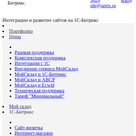
5629
Вход
Битрикс
site@aprix.ru
Интеграции и развитие сайтов на 1С-Битрикс
Портфолио
Цены
Разовая поддержка
Комплексная поддержка
Интеграция с 1С
Внедрение сервиса МойСклад
МойСклад и 1С-Битрикс
МойСклад и ABCP
МойСклад и Ecwid
Техническая поддержка
Тариф "Минимальный"
Мой склад
1С-Битрикс
Сайт-визитка
Интернет-магазин