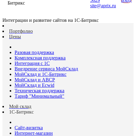
5629
Вход
Битрикс
site@aprix.ru
Интеграции и развитие сайтов на 1С-Битрикс
Портфолио
Цены
Разовая поддержка
Комплексная поддержка
Интеграция с 1С
Внедрение сервиса МойСклад
МойСклад и 1С-Битрикс
МойСклад и ABCP
МойСклад и Ecwid
Техническая поддержка
Тариф "Минимальный"
Мой склад
1С-Битрикс
Сайт-визитка
Интернет-магазин