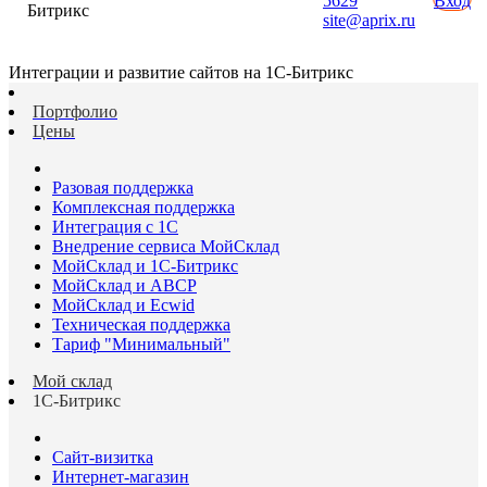
5629
Вход
Битрикс
site@aprix.ru
Интеграции и развитие сайтов на 1С-Битрикс
Портфолио
Цены
Разовая поддержка
Комплексная поддержка
Интеграция с 1С
Внедрение сервиса МойСклад
МойСклад и 1С-Битрикс
МойСклад и ABCP
МойСклад и Ecwid
Техническая поддержка
Тариф "Минимальный"
Мой склад
1С-Битрикс
Сайт-визитка
Интернет-магазин