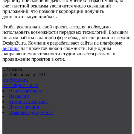
вершину поисковой выдачи. По мнению разработчиков, за
счет платной рекламы увеличится число скачиваний
приложений, что позволит корпорации получить
дополнительную прибыль.
Чтобы реализовать свой проект, сегодня необходимо
использовать возможности передовых технологий. Большим
опытом работы в данной сфере обладают специалисты студии
Design2u.ru. Компания разрабатывает сайты на платформе
Битрикс
для проектов любой сложности. Еще одним
направлением деятельности студии является реклама и
продвижение проектов в сети.
г. Москва
ул. Лобанова, д. 2\21
site@aprix.ru
+7 (499) 677-5629
Наши партнеры
Вакансии
Композитный сайт
Документация
Правовые документы