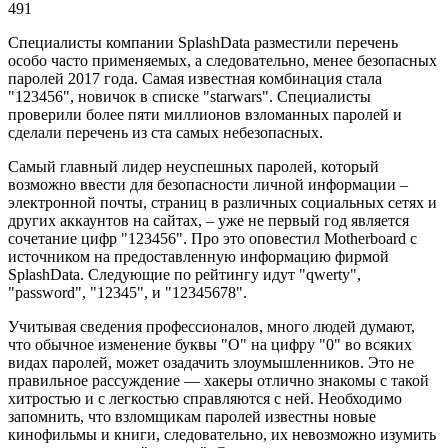
491
Специалисты компании SplashData разместили перечень
особо часто применяемых, а следовательно, менее безопасных
паролей 2017 года. Самая известная комбинация стала
"123456", новичок в списке "starwars". Специалисты
проверили более пяти миллионов взломанных паролей и
сделали перечень из ста самых небезопасных.
Самый главный лидер неуспешных паролей, который
возможно ввести для безопасности личной информации –
электронной почты, страниц в различных социальных сетях и
других аккаунтов на сайтах, – уже не первый год является
сочетание цифр "123456". Про это оповестил Motherboard с
источником на предоставленную информацию фирмой
SplashData. Следующие по рейтингу идут "qwerty",
"password", "12345", и "12345678".
Учитывая сведения профессионалов, много людей думают,
что обычное изменение буквы "О" на цифру "0" во всяких
видах паролей, может озадачить злоумышленников. Это не
правильное рассуждение — хакеры отлично знакомы с такой
хитростью и с легкостью справляются с ней. Необходимо
запомнить, что взломщикам паролей известны новые
кинофильмы и книги, следовательно, их невозможно изумить