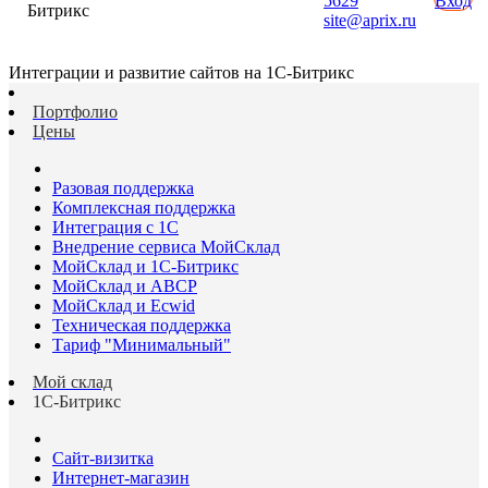
5629
Вход
Битрикс
site@aprix.ru
Интеграции и развитие сайтов на 1С-Битрикс
Портфолио
Цены
Разовая поддержка
Комплексная поддержка
Интеграция с 1С
Внедрение сервиса МойСклад
МойСклад и 1С-Битрикс
МойСклад и ABCP
МойСклад и Ecwid
Техническая поддержка
Тариф "Минимальный"
Мой склад
1С-Битрикс
Сайт-визитка
Интернет-магазин