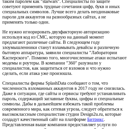
таким паролем как "starwars". Специалисты по защите
советуют применять трудные сочетания цифр, букв и иных
специальных символов. Лучше всего делать неодинаковые
пароли для аккаунтов на разнообразных сайтах, а не
применять только один.
Не нужно игнорировать двухфакторную авторизацию
используя код из СМС, которую на данный момент
предлагают различные сайты. В следующем году
злоумышленники станут взламывать девайсы и различную
бытовую аппаратура, заявили специалисты "Лаборатории
Касперского". Помимо того, многочисленные атаки испытают
модемы и роутеры. В компании "360" разузнали у
специалистов, как защититься от взломов и что нужно
сделать, если атака уже произошла.
Специалисты фирмы SplashData сообщают о том, что
численность взломанных аккаунтов в 2017 году не снизилась.
Даже в ситуации, где сайты и сервисы требуют устанавливать
пароль, содержащий заглавные буквы, цифры и специальные
символы. Дабы в дальнейшем избежать такой проблемы
современного мира, как сетевая угроза, следует обратиться к
высококлассным специалистам студии Design2u.ru, которые
создадут качественный сайт на платформе
Битрикс
.
Представленная выше компания предоставляет услуги по