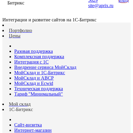
5629
Вход
Битрикс
site@aprix.ru
Интеграции и развитие сайтов на 1С-Битрикс
Портфолио
Цены
Разовая поддержка
Комплексная поддержка
Интеграция с 1С
Внедрение сервиса МойСклад
МойСклад и 1С-Битрикс
МойСклад и ABCP
МойСклад и Ecwid
Техническая поддержка
Тариф "Минимальный"
Мой склад
1С-Битрикс
Сайт-визитка
Интернет-магазин