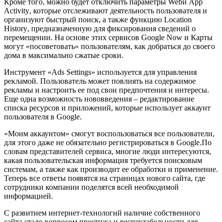
Кроме того, можно будет отключить параметры
Web
и
App
Activity
, которые отслеживают деятельность пользователя и
организуют быстрый поиск, а также функцию
Location
History
, предназначенную для фиксирования сведений о
перемещении. На основе этих сервисов
Google
Now
и Карты
могут «посоветовать» пользователям, как добраться до своего
дома в максимально сжатые сроки.
Инструмент «
Ads
Settings
» используется для управления
рекламой. Пользователь может повлиять на содержимое
рекламы и настроить ее под свои предпочтения и интересы.
Еще одна возможность нововведения – редактирование
списка ресурсов и приложений, которые использует аккаунт
пользователя в
Google
.
«Моим аккаунтом» смогут воспользоваться все пользователи,
для этого даже не обязательно регистрироваться в
Google
.По
словам представителей сервиса, многие люди интересуются,
какая пользовательская информация требуется поисковым
системам, а также как производит ее обработки и применение.
Теперь все ответы появятся на страницах нового сайта, где
сотрудники компании поделятся всей необходимой
информацией.
С развитием интернет-технологий наличие собственного
сайта стало вопросом престижа и респектабельности для