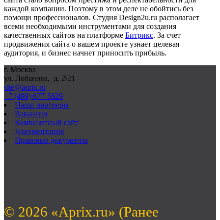
каждой компании. Поэтому в этом деле не обойтись без
помощи профессионалов. Студия
Design
2
u
.
ru
располагает
всеми необходимыми инструментами для создания
качественных сайтов на платформе
Битрикс
. За счет
продвижения сайта о вашем проекте узнает целевая
аудитория, и бизнес начнет приносить прибыль.
г. Москва
ул. Лобанова, д. 2\21
site@aprix.ru
+7 (499) 677-5629
Наши партнеры
Вакансии
Композитный сайт
Документация
Правовые документы
© 2026 «Aprix.ru» (Ранее