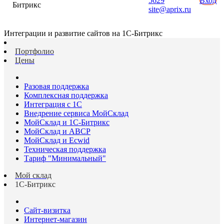
5629
Вход
Битрикс
site@aprix.ru
Интеграции и развитие сайтов на 1С-Битрикс
Портфолио
Цены
Разовая поддержка
Комплексная поддержка
Интеграция с 1С
Внедрение сервиса МойСклад
МойСклад и 1С-Битрикс
МойСклад и ABCP
МойСклад и Ecwid
Техническая поддержка
Тариф "Минимальный"
Мой склад
1С-Битрикс
Сайт-визитка
Интернет-магазин