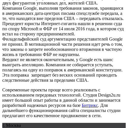
двух фигурантов уголовных дел, жителей США.
Компания Google, выполняя требования законов, хранящиеся
в американских дата-центрах письма спецслужбе передала, а
те, что находятся вне пределов США – передавать отказалась.
Прецедент юристы Интернет-гиганта нашли в решении суда
по спору Microsoft и ФБР от 14 июля 2016 года, в котором суд
встал на сторону предпринимателей.
Филадельфийский суд аргументацию представителей Google
не принял. В мотивационной части решения идет речь о том,
что законы о запрете необоснованного вторжения в частную
жизнь в требовании ФБР не нарушены.
Вердикт не является окончательным, у Google есть шанс
выиграть апелляцию. Компания не собирается уступать,
полагаясь на одну из поправок к американской конституции.
Эта поправка запрещает без веских оснований проводить
следственные действия за пределами США.
Современные проекты проще всего реализовать с
использованием передовых технологий. Студия Design2u.ru
имеет большой опыт работы в данной области и занимается
разработкой надежных ресурсов на базе
Битрикс
. Для
дальнейшего функционирования сайта специалисты студии
предлагают его качественное продвижение в сети.
г. Москва