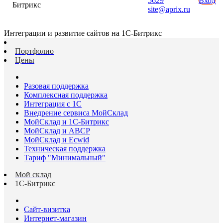
5629
Вход
Битрикс
site@aprix.ru
Интеграции и развитие сайтов на 1С-Битрикс
Портфолио
Цены
Разовая поддержка
Комплексная поддержка
Интеграция с 1С
Внедрение сервиса МойСклад
МойСклад и 1С-Битрикс
МойСклад и ABCP
МойСклад и Ecwid
Техническая поддержка
Тариф "Минимальный"
Мой склад
1С-Битрикс
Сайт-визитка
Интернет-магазин