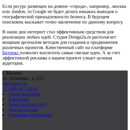
Если ресурс размещен на домене «города», например, .москва
или .london, то Google не будет делать никаких выводов о
географической принадлежности бизнеса. В будущем
поисковик выскажет точно заключение по данному вопросу.
В наши дни интернет стал эффективным средством для
реализации любых идей. Студия Design2u.ru располагает
мощным арсеналом методов для создания и продвижения
различных проектов. Качественный сайт на платформе
Битрикс
позволит воплотить самые смелые идеи. А за счет
эффективной рекламы о вашем проекте узнает целевая
аудитория.
г. Москва
ул. Лобанова, д. 2\21
site@aprix.ru
+7 (499) 677-5629
Наши партнеры
Вакансии
Композитный сайт
Документация
Правовые документы