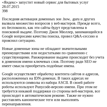
«Яндекс» запустит новый сервис для бытовых услуг
28.07.2015
398
Последняя активация доменных зон .how, .guru и других
вызвала множество вопросов у веб-мастеров. Прежде всего,
их беспокоило, как эти сайты будут представлены в
поисковой выдаче. Поэтому Джон Мюллер, занимающийся в
Google вопросами качества поиска, провел Q&A-сессию и
прояснил ситуацию.
Новые доменные зоны не обладают значительными
преимуществами или недостатками по сравнению с
существующими. Ранжирование выдачи происходит без учета
в доменном имени ключевых слов. Поэтому ради SEO не
имеет смысла приобретать подобные имена.
Google осуществляет обработку контента сайтов и адресов,
расположенных на IDN-доменах. В таких адресах не
используются символы из набора ASCII. В своей работе
роботы используют Punycode-версию имени. При этом не
требуется никакой поддержки со стороны веб-мастеров, все
происходит в автоматическом режиме. Также не нужно
расставлять канонические теги или выполнять
перенаправления.