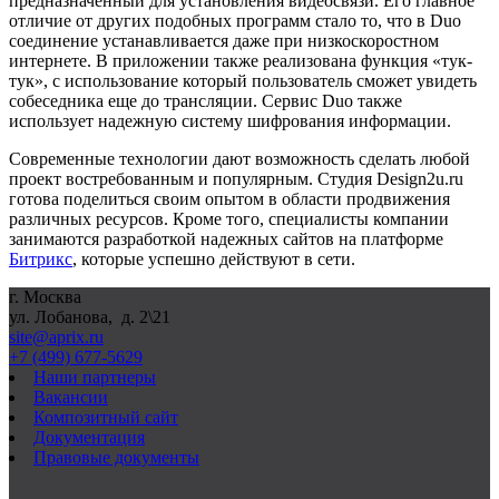
предназначенный для установления видеосвязи. Его главное
отличие от других подобных программ стало то, что в Duo
соединение устанавливается даже при низкоскоростном
интернете. В приложении также реализована функция «тук-
тук», с использование который пользователь сможет увидеть
собеседника еще до трансляции. Сервис Duo также
использует надежную систему шифрования информации.
Современные технологии дают возможность сделать любой
проект востребованным и популярным. Студия Design2u.ru
готова поделиться своим опытом в области продвижения
различных ресурсов. Кроме того, специалисты компании
занимаются разработкой надежных сайтов на платформе
Битрикс
, которые успешно действуют в сети.
г. Москва
ул. Лобанова, д. 2\21
site@aprix.ru
+7 (499) 677-5629
Наши партнеры
Вакансии
Композитный сайт
Документация
Правовые документы