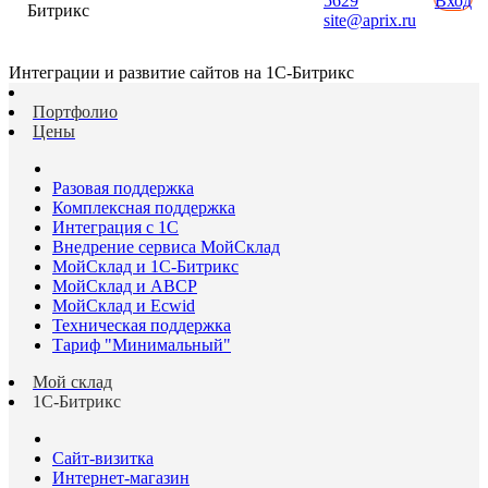
5629
Вход
Битрикс
site@aprix.ru
Интеграции и развитие сайтов на 1С-Битрикс
Портфолио
Цены
Разовая поддержка
Комплексная поддержка
Интеграция с 1С
Внедрение сервиса МойСклад
МойСклад и 1С-Битрикс
МойСклад и ABCP
МойСклад и Ecwid
Техническая поддержка
Тариф "Минимальный"
Мой склад
1С-Битрикс
Сайт-визитка
Интернет-магазин