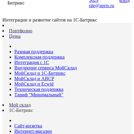
5629
Вход
Битрикс
site@aprix.ru
Интеграции и развитие сайтов на 1С-Битрикс
Портфолио
Цены
Разовая поддержка
Комплексная поддержка
Интеграция с 1С
Внедрение сервиса МойСклад
МойСклад и 1С-Битрикс
МойСклад и ABCP
МойСклад и Ecwid
Техническая поддержка
Тариф "Минимальный"
Мой склад
1С-Битрикс
Сайт-визитка
Интернет-магазин