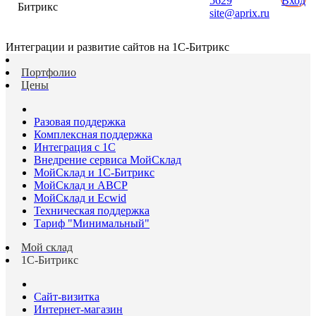
5629
Вход
Битрикс
site@aprix.ru
Интеграции и развитие сайтов на 1С-Битрикс
Портфолио
Цены
Разовая поддержка
Комплексная поддержка
Интеграция с 1С
Внедрение сервиса МойСклад
МойСклад и 1С-Битрикс
МойСклад и ABCP
МойСклад и Ecwid
Техническая поддержка
Тариф "Минимальный"
Мой склад
1С-Битрикс
Сайт-визитка
Интернет-магазин