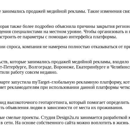
е занимались продажей медийной рекламы. Такие изменения св
ая также более подробно объяснила причины закрытия регионал
дения специалистами на местном уровне. Чтобы организовать 
настроить ее параметры с помощью интерфейса платформы.
нии спроса, компания не намерена полностью отказываться от п
льств, которые занимались продажей медийной рекламы, входило
т-Петербурге, Волгограде, Воронеже, Екатеринбурге и Челябинс
атили работу совсем недавно.
 марте запустила myTarget–глобальную рекламную платформу, к
ляет рекламодателям при использовании данной платформы четк
вид высокоточного геотаргетинга, который помогает определить
ть объявления людям в зависимости от места их проживания.
е смелые проекты. Студия Design2u.ru занимается разработкой
сети. На основе собственного сайта можно воплотить в жизнь л