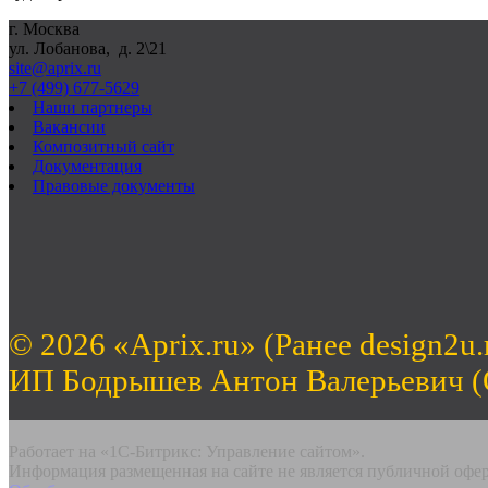
г. Москва
ул. Лобанова, д. 2\21
site@aprix.ru
+7 (499) 677-5629
Наши партнеры
Вакансии
Композитный сайт
Документация
Правовые документы
© 2026 «Aprix.ru» (Ранее design2u.
ИП Бодрышев Антон Валерьевич 
Работает на «1С-Битрикс: Управление сайтом».
Информация размещенная на сайте не является публичной офе