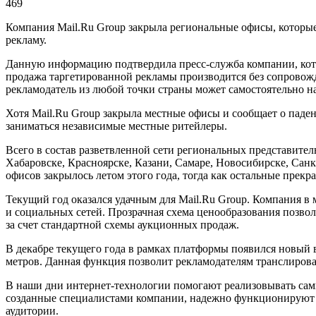
469
Компания Mail.Ru Group закрыла региональные офисы, которы
рекламу.
Данную информацию подтвердила пресс-служба компании, котор
продажа таргетированной рекламы производится без сопровож
рекламодатель из любой точки страны может самостоятельно 
Хотя Mail.Ru Group закрыла местные офисы и сообщает о паде
заниматься независимые местные ритейлеры.
Всего в состав разветвленной сети региональных представите
Хабаровске, Красноярске, Казани, Самаре, Новосибирске, Санк
офисов закрылось летом этого года, тогда как остальные прекр
Текущий год оказался удачным для Mail.Ru Group. Компания в
и социальных сетей. Прозрачная схема ценообразования позво
за счет стандартной схемы аукционных продаж.
В декабре текущего года в рамках платформы появился новый 
метров. Данная функция позволит рекламодателям транслирова
В наши дни интернет-технологии помогают реализовывать самы
созданные специалистами компании, надежно функционируют в 
аудитории.