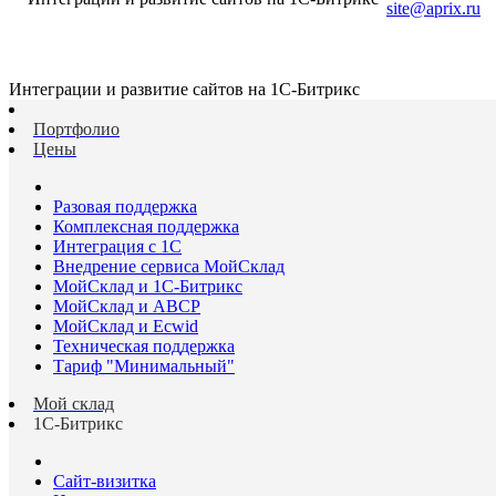
site@aprix.ru
Интеграции и развитие сайтов на 1С-Битрикс
Портфолио
Цены
Разовая поддержка
Комплексная поддержка
Интеграция с 1С
Внедрение сервиса МойСклад
МойСклад и 1С-Битрикс
МойСклад и ABCP
МойСклад и Ecwid
Техническая поддержка
Тариф "Минимальный"
Мой склад
1С-Битрикс
Сайт-визитка