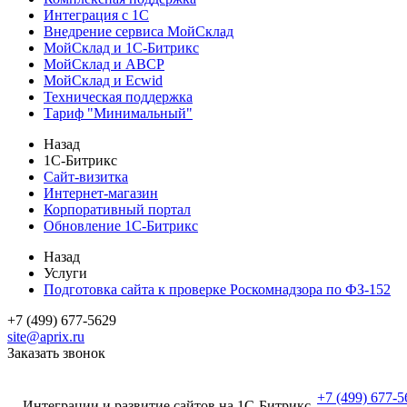
Интеграция с 1С
Внедрение сервиса МойСклад
МойСклад и 1С-Битрикс
МойСклад и ABCP
МойСклад и Ecwid
Техническая поддержка
Тариф "Минимальный"
Назад
1С-Битрикс
Сайт-визитка
Интернет-магазин
Корпоративный портал
Обновление 1С-Битрикс
Назад
Услуги
Подготовка сайта к проверке Роскомнадзора по ФЗ-152
+7 (499) 677-5629
site@aprix.ru
Заказать звонок
+7 (499) 677-5
Интеграции и развитие сайтов на 1С-Битрикс