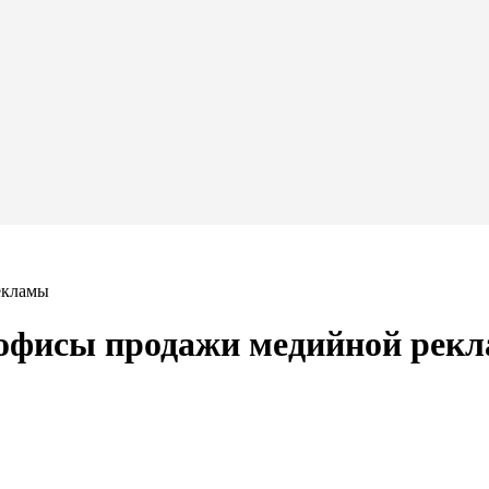
екламы
е офисы продажи медийной рек