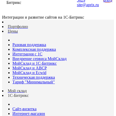
5629
Вход
Битрикс
site@aprix.ru
Интеграции и развитие сайтов на 1С-Битрикс
Портфолио
Цены
Разовая поддержка
Комплексная поддержка
Интеграция с 1С
Внедрение сервиса МойСклад
МойСклад и 1С-Битрикс
МойСклад и ABCP
МойСклад и Ecwid
Техническая поддержка
Тариф "Минимальный"
Мой склад
1С-Битрикс
Сайт-визитка
Интернет-магазин