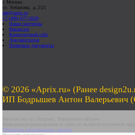
г. Москва
ул. Лобанова, д. 2\21
site@aprix.ru
+7 (499) 677-5629
Наши партнеры
Вакансии
Композитный сайт
Документация
Правовые документы
© 2026 «Aprix.ru» (Ранее design2u.
ИП Бодрышев Антон Валерьевич 
Работает на «1С-Битрикс: Управление сайтом».
Информация размещенная на сайте не является публичной офе
Обработка персональных данных