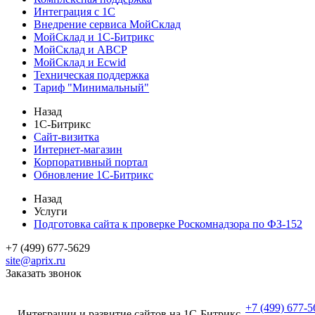
Интеграция с 1С
Внедрение сервиса МойСклад
МойСклад и 1С-Битрикс
МойСклад и ABCP
МойСклад и Ecwid
Техническая поддержка
Тариф "Минимальный"
Назад
1С-Битрикс
Сайт-визитка
Интернет-магазин
Корпоративный портал
Обновление 1С-Битрикс
Назад
Услуги
Подготовка сайта к проверке Роскомнадзора по ФЗ-152
+7 (499) 677-5629
site@aprix.ru
Заказать звонок
+7 (499) 677-5
Интеграции и развитие сайтов на 1С-Битрикс