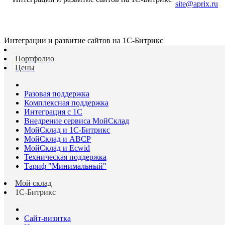
site@aprix.ru
Интеграции и развитие сайтов на 1С-Битрикс
Портфолио
Цены
Разовая поддержка
Комплексная поддержка
Интеграция с 1С
Внедрение сервиса МойСклад
МойСклад и 1С-Битрикс
МойСклад и ABCP
МойСклад и Ecwid
Техническая поддержка
Тариф "Минимальный"
Мой склад
1С-Битрикс
Сайт-визитка