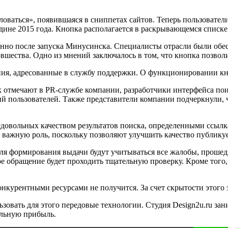
оваться», появившаяся в сниппетах сайтов. Теперь пользовател
дине 2015 года. Кнопка располагается в раскрывающемся списке 
но после запуска Минусинска. Специалисты отрасли были обесп
шества. Одно из мнений заключалось в том, что кнопка позволи
ния, адресованные в службу поддержки. О функционировании кн
 отмечают в PR-службе компании, разработчики интерфейса пои
ий пользователей. Также представители компании подчеркнули,
едовольных качеством результатов поиска, определенными ссылк
важную роль, поскольку позволяют улучшить качество публикуе
для формирования выдачи будут учитываться все жалобы, проше
ое обращение будет проходить тщательную проверку. Кроме тог
нкурентными ресурсами не получится. За счет скрытости этого 
овать для этого передовые технологии. Студия Design2u.ru зан
альную прибыль.