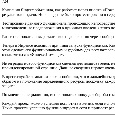
724
Компания Яндекс объяснила, как работает новая кнопка «Пожал
результатов выдачи. Нововведение было протестировано в сере
Тестирование данного функционала происходило непосредствен
многочисленные предположения в причинах введения этого нов
Ранее пользователи выражали свое недовольство через сообще
Теперь в Яндексе пояснили причины запуска функционала. Как
этом сделать его функциональным и удобным для всех категор
ознакомиться в «Яндекс.Помощи».
Интеграция нового функционала сделана для пользователей, н
проиндексированной странице. Данные сведения играют очень 
В пресс-службе компании также сообщили, что в дальнейшем 
образом на положение определенного ресурса, поскольку кажд
защиты.
По мнению специалистов, использовать кнопку для борьбы с ко
Каждый проект можно успешно воплотить в жизнь, если использ
Такие проекты успешно функционируют в сети и приносят ре