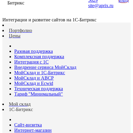
5629
Вход
Битрикс
site@aprix.ru
Интеграции и развитие сайтов на 1С-Битрикс
Портфолио
Цены
Разовая поддержка
Комплексная поддержка
Интеграция с 1С
Внедрение сервиса МойСклад
МойСклад и 1С-Битрикс
МойСклад и ABCP
МойСклад и Ecwid
Техническая поддержка
Тариф "Минимальный"
Мой склад
1С-Битрикс
Сайт-визитка
Интернет-магазин