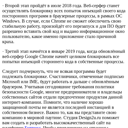
· Второй этап пройдёт в июле 2018 года. Веб-серфер станет
осуществлять блокировку всех попыток инъекций своего кода
посторонних программ в браузерные процессы, в рамках ОС
Windows. В случае, если Chrome не сможет обеспечить свою
стабильную работу, произойдёт его перезапуск и для ПО будет
разрешено вставить свой код и выдано информационное окно
пользователю, какое именно приложение стало причиной
краха.
· Третий этап начнётся в январе 2019 года, когда обновлённый
веб-серфер Google Chrome начнёт целиком блокировать все
попытки инъекций стороннего кода в собственные процессы.
Следует подчеркнуть, что не всякая программа будет
подлежать блокировке. Счастливчики, отмеченные подписью
Microsoft или IME, будут работать и дальше с обновлённым
браузером. Учитывая сегодняшние требования политики
безопасности Google, многие предприниматели и владельцы
собственных сайтов отдали предпочтение продуктам данной
интернет-компании. Помните, что наличие хорошо
защищенной почты не является последней инстанцией в
собственном бизнесе. Важно то, как вы представите свою
компанию в мировой паутине. Студия Design2u.ru поможет
вам создать и разработать высококачественный сайт на
платформе
Битрикс
. Чтобы привлечение на страницы