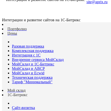
site@aprix.ru
Интеграции и развитие сайтов на 1С-Битрикс
Портфолио
Цены
Разовая поддержка
Комплексная поддержка
Интеграция с 1С
Внедрение сервиса МойСклад
МойСклад и 1С-Битрикс
МойСклад и ABCP
МойСклад и Ecwid
Техническая поддержка
Тариф "Минимальный"
Мой склад
1С-Битрикс
Сайт-визитка