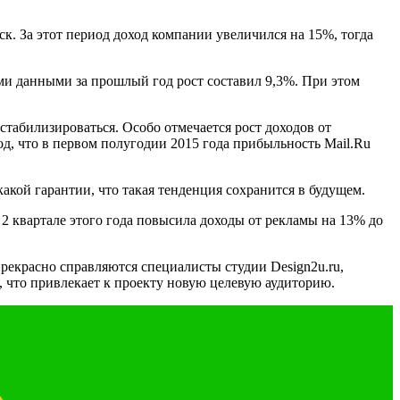
к. За этот период доход компании увеличился на 15%, тогда
ми данными за прошлый год рост составил 9,3%. При этом
табилизироваться. Особо отмечается рост доходов от
д, что в первом полугодии 2015 года прибыльность
Mail
.
Ru
акой гарантии, что такая тенденция сохранится в будущем.
2 квартале этого года повысила доходы от рекламы на 13% до
 прекрасно справляются специалисты студии
Design
2
u
.
ru
,
, что привлекает к проекту новую целевую аудиторию.