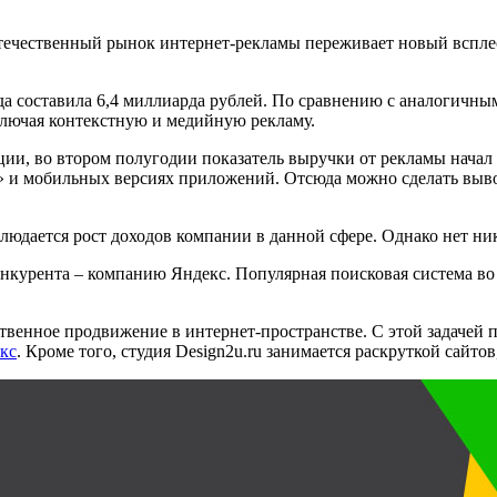
 отечественный рынок интернет-рекламы переживает новый всплес
да составила 6,4 миллиарда рублей. По сравнению с аналогичны
лючая контекстную и медийную рекламу.
и, во втором полугодии показатель выручки от рекламы начал с
» и мобильных версиях приложений. Отсюда можно сделать выво
юдается рост доходов компании в данной сфере. Однако нет ник
нкурента – компанию Яндекс. Популярная поисковая система во 
ственное продвижение в интернет-пространстве. С этой задачей
кс
. Кроме того, студия
Design
2
u
.
ru
занимается раскруткой сайтов