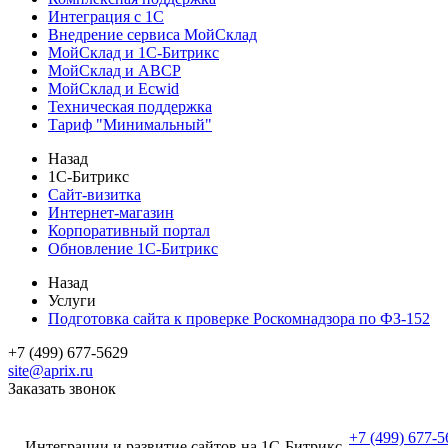
Интеграция с 1С
Внедрение сервиса МойСклад
МойСклад и 1С-Битрикс
МойСклад и ABCP
МойСклад и Ecwid
Техническая поддержка
Тариф "Минимальный"
Назад
1С-Битрикс
Сайт-визитка
Интернет-магазин
Корпоративный портал
Обновление 1С-Битрикс
Назад
Услуги
Подготовка сайта к проверке Роскомнадзора по ФЗ-152
+7 (499) 677-5629
site@aprix.ru
Заказать звонок
+7 (499) 677-5
Интеграции и развитие сайтов на 1С-Битрикс