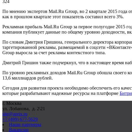
324
По мнению экспертов
Mail
.
Ru
Group
, во 2 квартале 2015 года
как в прошлом квартале этот показатель составил всего 3%.
Рекламная прибыль
Mail
.
Ru
Group
за первое полугодие 2015 го
компания публикует данные по общему уровню доходности, вк
По словам Дмитрия Гришина, генерального директора корпораци
таргетированной рекламы, размещаемой в соцсети «ВКонтакте
Group
выросла за счет рекламы контекстного типа.
Дмитрий Гришин также подчеркнул, что в настоящее время набл
По уровню рекламных доходов
Mail
.
Ru
Group
обошла своего ко
13,6 миллиардов рублей.
Сегодня для развития проекта необходимо обеспечить его каче
которые разрабатывают надежные ресурсы на платформе
Битри
г. Москва
ул. Лобанова, д. 2\21
site@aprix.ru
+7 (499) 677-5629
Наши партнеры
Вакансии