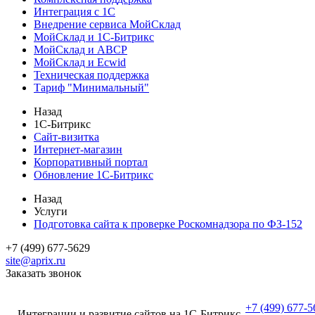
Интеграция с 1С
Внедрение сервиса МойСклад
МойСклад и 1С-Битрикс
МойСклад и ABCP
МойСклад и Ecwid
Техническая поддержка
Тариф "Минимальный"
Назад
1С-Битрикс
Сайт-визитка
Интернет-магазин
Корпоративный портал
Обновление 1С-Битрикс
Назад
Услуги
Подготовка сайта к проверке Роскомнадзора по ФЗ-152
+7 (499) 677-5629
site@aprix.ru
Заказать звонок
+7 (499) 677-5
Интеграции и развитие сайтов на 1С-Битрикс