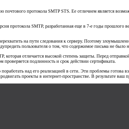
ию почтового протокола SMTP STS. Ее отличием является возмож
рсия протокола SMTP, разработанная еще в 7-е годы прошлого ве
ехватить на пути следования к серверу. Поэтому злоумышленни
редупредить пользователя о том, что содержимое письма не было
P, которая отличается высокой степень защиты. Перед отправкой
этом проверяется подлинность и срок действии сертификата.
оработать над его реализацией в сети. Эти проблемы готова взя
продвигать проекты в интернет-пространстве. В результате ваш