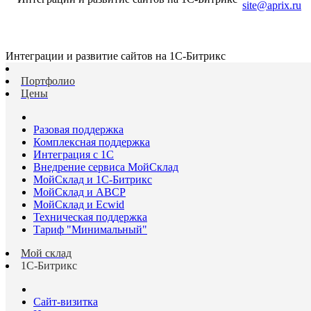
site@aprix.ru
Интеграции и развитие сайтов на 1С-Битрикс
Портфолио
Цены
Разовая поддержка
Комплексная поддержка
Интеграция с 1С
Внедрение сервиса МойСклад
МойСклад и 1С-Битрикс
МойСклад и ABCP
МойСклад и Ecwid
Техническая поддержка
Тариф "Минимальный"
Мой склад
1С-Битрикс
Сайт-визитка