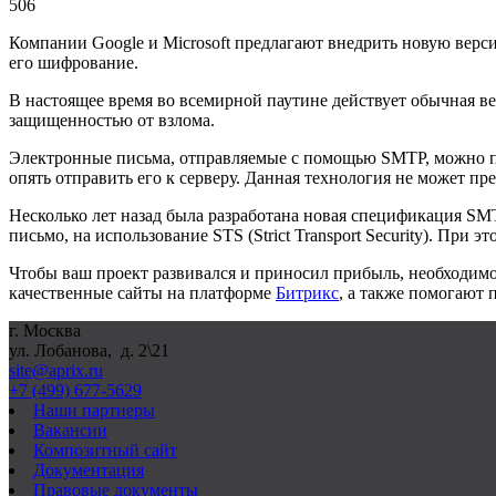
506
Компании Google и Microsoft предлагают внедрить новую верс
его шифрование.
В настоящее время во всемирной паутине действует обычная ве
защищенностью от взлома.
Электронные письма, отправляемые с помощью SMTP, можно пер
опять отправить его к серверу. Данная технология не может п
Несколько лет назад была разработана новая спецификация SMT
письмо, на использование STS (Strict Transport Security). При 
Чтобы ваш проект развивался и приносил прибыль, необходимо п
качественные сайты на платформе
Битрикс
, а также помогают 
г. Москва
ул. Лобанова, д. 2\21
site@aprix.ru
+7 (499) 677-5629
Наши партнеры
Вакансии
Композитный сайт
Документация
Правовые документы