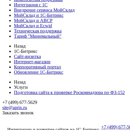
Интеграция с 1С
Внедрение сервиса МойСклад
МойСклад и 1С-Битрикс
МойСклад и ABCP
МойСклад и Ecwid
Техническая поддержка
Тариф "Минимальный"
Назад
1С-Битрикс
Сайт-визитка
Интернет-магазин
Корпоративный портал
Обновление 1С-Битрикс
Назад
Услуги
Подготовка сайта к проверке Роскомнадзора по ФЗ-152
+7 (499) 677-5629
site@aprix.ru
Заказать звонок
+7 (499) 677-5
Интеграции и развитие сайтов на 1С-Битрикс