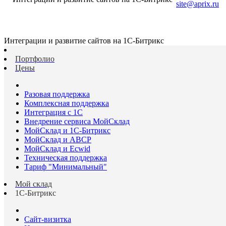
site@aprix.ru
Интеграции и развитие сайтов на 1С-Битрикс
Портфолио
Цены
Разовая поддержка
Комплексная поддержка
Интеграция с 1С
Внедрение сервиса МойСклад
МойСклад и 1С-Битрикс
МойСклад и ABCP
МойСклад и Ecwid
Техническая поддержка
Тариф "Минимальный"
Мой склад
1С-Битрикс
Сайт-визитка