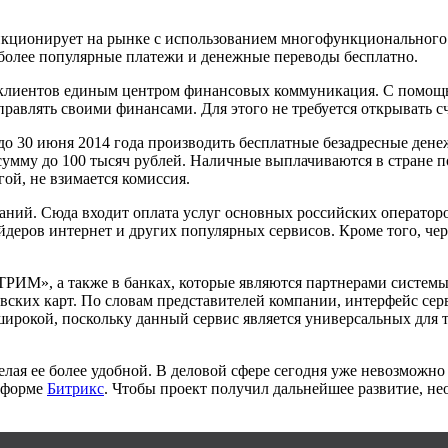
ионирует на рынке с использованием многофункционального 
иболее популярные платежи и денежные переводы бесплатно.
 клиентов единым центром финансовых коммуникация. С помощь
равлять своими финансами. Для этого не требуется открывать сч
о 30 июня 2014 года производить бесплатные безадресные дене
 на сумму до 100 тысяч рублей. Наличные выплачиваются в стр
ой, не взимается комиссия.
аний. Сюда входит оплата услуг основных российских операторо
йдеров интернет и других популярных сервисов. Кроме того, че
М», а также в банках, которые являются партнерами системы.
вских карт. По словам представителей компании, интерфейс се
рокой, поскольку данный сервис является универсальных для те
ая ее более удобной. В деловой сфере сегодня уже невозможно 
атформе
Битрикс
. Чтобы проект получил дальнейшее развитие, н