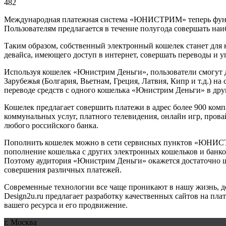
482
Международная платежная система «ЮНИСТРИМ» теперь функц
Пользователям предлагается в течение полугода совершать на
Таким образом, собственный электронный кошелек станет для
девайса, имеющего доступ в интернет, совершать переводы и уп
Используя кошелек «Юнистрим Деньги», пользователи смогут д
Зарубежья (Болгария, Вьетнам, Греция, Латвия, Кипр и т.д.)
переводе средств с одного кошелька «Юнистрим Деньги» в друг
Кошелек предлагает совершить платежи в адрес более 900 комп
коммунальных услуг, платного телевидения, онлайн игр, прова
любого российского банка.
Пополнить кошелек можно в сети сервисных пунктов «ЮНИСТРИ
пополнение кошелька с других электронных кошельков и банко
Поэтому аудитория «Юнистрим Деньги» окажется достаточно ши
совершения различных платежей.
Современные технологии все чаще проникают в нашу жизнь, дел
Design
2
u
.
ru
предлагает разработку качественных сайтов на пл
вашего ресурса и его продвижение.
г. Москва