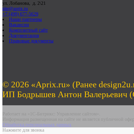
ул. Лобанова, д. 2\21
site@aprix.ru
+7 (499) 677-5629
Наши партнеры
Вакансии
Композитный сайт
Документация
Правовые документы
© 2026 «Aprix.ru» (Ранее design2u.
ИП Бодрышев Антон Валерьевич 
Работает на «1С-Битрикс: Управление сайтом».
Информация размещенная на сайте не является публичной офе
Обработка персональных данных
Нажмите для звонка