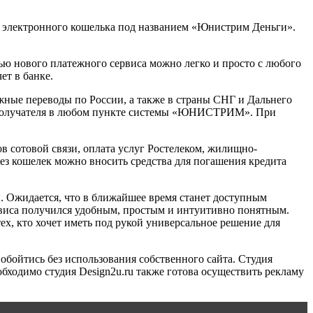
электронного кошелька под названием «Юнистрим Деньги».
ю нового платежного сервиса можно легко и просто с любого
ет в банке.
жные переводы по России, а также в страны СНГ и Дальнего
ане получателя в любом пункте системы «ЮНИСТРИМ». При
в сотовой связи, оплата услуг Ростелеком, жилищно-
рез кошелек можно вносить средства для погашения кредита
 Ожидается, что в ближайшее время станет доступным
рвиса получился удобным, простым и интуитивно понятным.
х, кто хочет иметь под рукой универсальное решение для
обойтись без использования собственного сайта. Студия
еобходимо студия
Design
2
u
.
ru
также готова осуществить рекламу