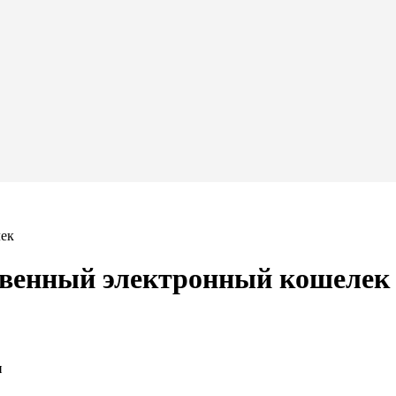
лек
ственный электронный кошелек
и