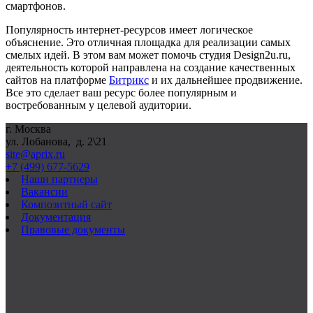
смартфонов.
Популярность интернет-ресурсов имеет логическое
объяснение. Это отличная площадка для реализации самых
смелых идей. В этом вам может помочь студия
Design
2
u
.
ru
,
деятельность которой направлена на создание качественных
сайтов на платформе
Битрикс
и их дальнейшее продвижение.
Все это сделает ваш ресурс более популярным и
востребованным у целевой аудитории.
г. Москва
ул. Лобанова, д. 2\21
site@aprix.ru
+7 (499) 677-5629
Наши партнеры
Вакансии
Композитный сайт
Документация
Правовые документы