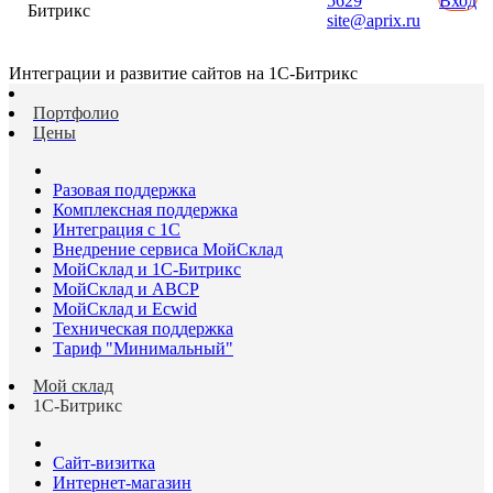
5629
Вход
Битрикс
site@aprix.ru
Интеграции и развитие сайтов на 1С-Битрикс
Портфолио
Цены
Разовая поддержка
Комплексная поддержка
Интеграция с 1С
Внедрение сервиса МойСклад
МойСклад и 1С-Битрикс
МойСклад и ABCP
МойСклад и Ecwid
Техническая поддержка
Тариф "Минимальный"
Мой склад
1С-Битрикс
Сайт-визитка
Интернет-магазин