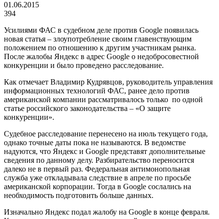
01.06.2015
394
Усилиями ФАС в судебном деле против
Google
появилась
новая статья – злоупотребление своим главенствующим
положением по отношению к другим участникам рынка.
После жалобы Яндекс в адрес
Google
о недобросовестной
конкуренции и было проведено расследование.
Как отмечает Владимир Кудрявцов, руководитель управления
информационных технологий ФАС, ранее дело против
американской компании рассматривалось только
по одной
статье российского законодательства – «О защите
конкуренции».
Судебное расследование перенесено на июль текущего года,
однако точные даты пока не называются. В ведомстве
надуются, что Яндекс и
Google
представят дополнительные
сведения по данному делу. Разбирательство переносится
далеко не в первый раз. Федеральная антимонопольная
служба уже откладывала следствие в апреле по просьбе
американской корпорации. Тогда в
Google
сослались на
необходимость подготовить больше данных.
Изначально Яндекс подал жалобу на
Google
в конце февраля.