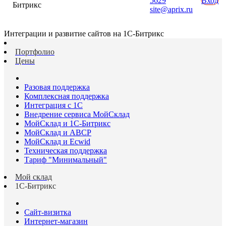
5629
Вход
Битрикс
site@aprix.ru
Интеграции и развитие сайтов на 1С-Битрикс
Портфолио
Цены
Разовая поддержка
Комплексная поддержка
Интеграция с 1С
Внедрение сервиса МойСклад
МойСклад и 1С-Битрикс
МойСклад и ABCP
МойСклад и Ecwid
Техническая поддержка
Тариф "Минимальный"
Мой склад
1С-Битрикс
Сайт-визитка
Интернет-магазин