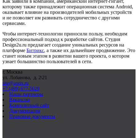
Как заявили в компании, американский интернет-гигант,
которому также принадлежит операционная система
Android
,
оказывает влияние на производителей мобильных устройств
и не позволяет им развивать сотрудничество с другими
сервисами.
Чтобы интернет-технологии приносили пользу, необходим
профессиональный подход к разработке сайтов. Студия
Design
2
u
.
ru
предлагает создание уникальных ресурсов на
платформе
Битрикс
, а также их дальнейшее продвижение. Это
станет новым этапом в развитии вашего проекта, о котором
узнает большинство пользователей в сети.
г. Москва
ул. Лобанова, д. 2\21
site@aprix.ru
+7 (499) 677-5629
Наши партнеры
Вакансии
Композитный сайт
Документация
Правовые документы