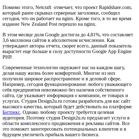
Помимо этого, Netcraft
отмечает, что проект Rapidshare.com,
который ранее скрывал серверные заголовки, сообщил
сегодня, что он работает на nginx. Кроме того, в то же время
издание New Zealand Post перешло на nginx.
В этом месяце доля Google достигла до 4,81%, что составляет
3,6 миллиона сайтов в абсолютном исчислении. Как
утверждают авторы отчета, скорее всего, данный показатель
вырастет еще больше в силу доступности Google App Engine
PHP.
Современные технологии окружают нас на каждом шагу,
делая нашу жизнь более комфортной. Многие из них
получили широкое распространение и в деловой сфере.
Например, сегодня функционирование любого уважающего
себя предприятия невозможно без наличия собственного
сайта, где указывает информация о компании, ее товарах и
услугах. Студия
Design
2
u
.
ru
готова разработать для вас сайт
высокого качества, который будет действовать на платформе
Битрикс
. Однако любому проекту требуется целевая
аудитория. Поэтому студия
Design
2
u
.
ru
предлагает услуги в
области комплексного продвижения и рекламы сайтов. Все
это поможет заинтересовать потенциальных клиентов и в
будущем увеличить прибыль вашего бизнеса.