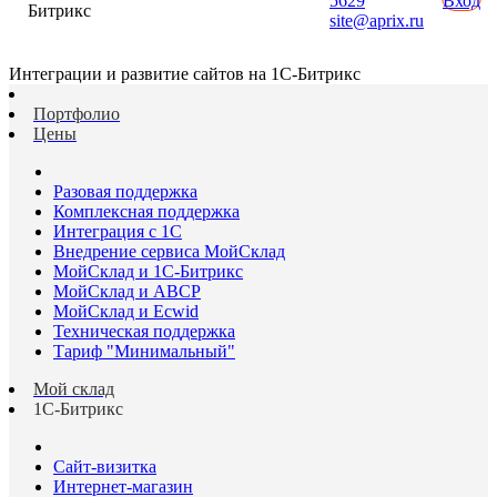
5629
Вход
Битрикс
site@aprix.ru
Интеграции и развитие сайтов на 1С-Битрикс
Портфолио
Цены
Разовая поддержка
Комплексная поддержка
Интеграция с 1С
Внедрение сервиса МойСклад
МойСклад и 1С-Битрикс
МойСклад и ABCP
МойСклад и Ecwid
Техническая поддержка
Тариф "Минимальный"
Мой склад
1С-Битрикс
Сайт-визитка
Интернет-магазин