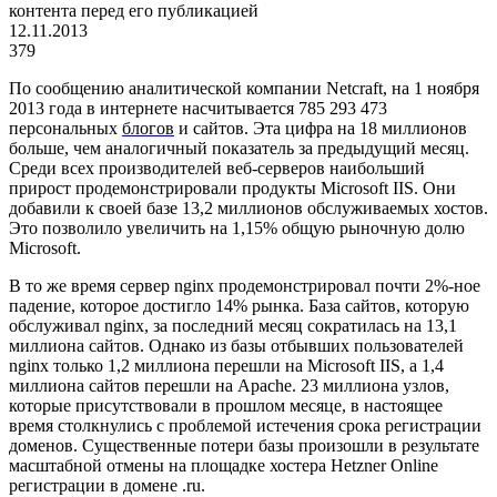
контента перед его публикацией
12.11.2013
379
По сообщению аналитической компании Netcraft, на 1 ноября
2013 года в интернете насчитывается 785 293 473
персональных
блогов
и сайтов. Эта цифра на 18 миллионов
больше, чем аналогичный показатель за предыдущий месяц.
Среди всех производителей веб-серверов наибольший
прирост продемонстрировали продукты Microsoft IIS. Они
добавили к своей базе 13,2 миллионов обслуживаемых хостов.
Это позволило увеличить на 1,15% общую рыночную долю
Microsoft.
В то же время сервер nginx продемонстрировал почти 2%-ное
падение, которое достигло 14% рынка. База сайтов, которую
обслуживал nginx, за последний месяц сократилась на 13,1
миллиона сайтов. Однако из базы отбывших пользователей
nginx только 1,2 миллиона перешли на Microsoft IIS, а 1,4
миллиона сайтов перешли на Apache. 23 миллиона узлов,
которые присутствовали в прошлом месяце, в настоящее
время столкнулись с проблемой истечения срока регистрации
доменов. Существенные потери базы произошли в результате
масштабной отмены на площадке хостера Hetzner Online
регистрации в домене .ru.