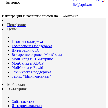
5629
Вход
Битрикс
site@aprix.ru
Интеграции и развитие сайтов на 1С-Битрикс
Портфолио
Цены
Разовая поддержка
Комплексная поддержка
Интеграция с 1С
Внедрение сервиса МойСклад
МойСклад и 1С-Битрикс
МойСклад и ABCP
МойСклад и Ecwid
Техническая поддержка
Тариф "Минимальный"
Мой склад
1С-Битрикс
Сайт-визитка
Интернет-магазин